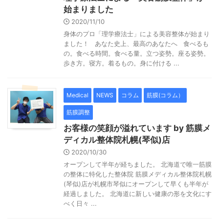
始まりました
2020/11/10
身体のプロ「理学療法士」による美容整体が始まり
ました！ あなた史上、最高のあなたへ 食べるも
の。食べる時間。食べる量。立つ姿勢。座る姿勢。
歩き方。寝方。着るもの。身に付ける ...
Medical
NEWS
コラム
筋膜(コラム）
筋膜調整
お客様の笑顔が溢れています by 筋膜メ
ディカル整体院札幌(琴似)店
2020/10/30
オープンして半年が経ちました。 北海道で唯一筋膜
の整体に特化した整体院 筋膜メディカル整体院札幌
(琴似)店が札幌市琴似にオープンして早くも半年が
経過しました。 北海道に新しい健康の形を文化にす
べく日々 ...