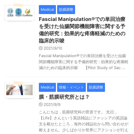
Medical
筋膜調整
Fascial Manipulation®での単回治療
を受けた仙腸関節機能障害に関する予
備的研究：効果的な疼痛軽減のための
臨床的示唆
2021/9/10
Fascial Manipulation®での単回治療を受けた仙腸
関節機能障害に関する予備的研究：効果的な疼痛軽
減のための臨床的示唆 【Pilot Study of Sac ...
Medical
情報・イベント
筋膜調整
膜・筋膜研究所とは？
2021/9/9
こんにちは，筋膜研究科の菅原です。 先日，
【Life】さんという英語雑誌にファッシアの英語論
文を載せたところ，海外の雑誌社から問い合わせが
耐えません。少しばかりか世界にアクションが行え