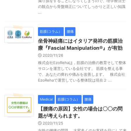
減り損をすることになってしまうので、理学療法士
の観点から骨盤矯正についてしっかりと正しい知識
...
筋膜(コラム）
腰痛
坐骨神経痛にはイタリア発祥の筋膜治
療『Fascial Manipulation®︎』が有効
2020/11/26
株式会社EzoRehaは，筋膜の治療の教育そして整体
サロンを運営している会社です。 筋膜を整える事
で、あなたの痺れや痛みを改善します。 株式会社
EzoRehaで運営している整体院は現在２ ...
Medical
筋膜(コラム）
腰痛
【腰痛の原因】女性の場合は〇〇の問
題が考えられます。
2020/11/25
女性の腰痛の問題。 大変多くのお客様を目にして来