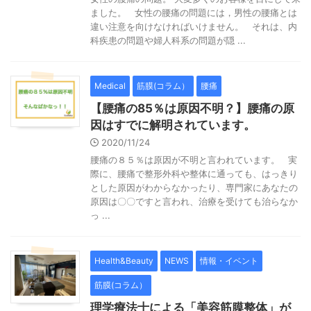
ました。 女性の腰痛の問題には，男性の腰痛とは
違い注意を向けなければいけません。 それは、内
科疾患の問題や婦人科系の問題が隠 ...
Medical
筋膜(コラム）
腰痛
【腰痛の85％は原因不明？】腰痛の原
因はすでに解明されています。
2020/11/24
腰痛の８５％は原因が不明と言われています。 実
際に、腰痛で整形外科や整体に通っても、はっきり
とした原因がわからなかったり、専門家にあなたの
原因は〇〇ですと言われ、治療を受けても治らなか
っ ...
Health&Beauty
NEWS
情報・イベント
筋膜(コラム）
理学療法士による「美容筋膜整体」が