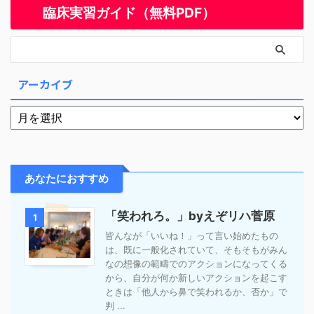
臨床実習ガイド（無料PDF）
アーカイブ
あなたにおすすめ
「笑われろ。」byえぞリハ菅原
1
皆んなが「いいね！」って言い始めたもの
は、既に一般化されていて、そもそもがみん
なの想像の範疇でのアクションになってくる
から、自分が何か新しいアクションを起こす
ときは「他人から鼻で笑われるか、否か」で
判 ...