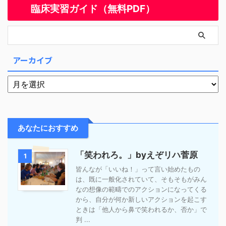
臨床実習ガイド（無料PDF）
アーカイブ
あなたにおすすめ
「笑われろ。」byえぞリハ菅原
1
皆んなが「いいね！」って言い始めたもの
は、既に一般化されていて、そもそもがみん
なの想像の範疇でのアクションになってくる
から、自分が何か新しいアクションを起こす
ときは「他人から鼻で笑われるか、否か」で
判 ...