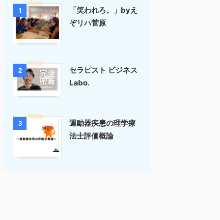
「笑われろ。」byえ
1
ぞリハ菅原
セラピスト ビジネス
2
Labo.
運動器疾患の理学療
3
法士評価概論