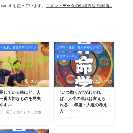
smet を使っています。
コメントデータの処理方法の詳細は
リハ社長、菅原和侑のブログ
えぞリハ社長、菅原和侑のブログ
算命学メルマガ
2026/1/7
2025/4/17
長している時ほど、人
“いつ動くか”がわかれ
一番大切なものを見失
ば、人生の流れは変えら
やすい
れる──年運・大運の考え
方
は、調子が良いときほど危
い。 売上が伸びている。評
“いつ動くか”がわかれば、人
されている。影響力が出て
生の流れは変えられる──年
た。周囲から「すごいです
運・大運の考え方 こんにち