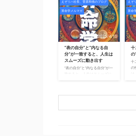
えぞリハ社長、菅原和侑のブログ
えぞ
ね
の度、HAYIMビューティサロ
こ
ンでは、新メニュー導入およ
算命学メルマガ
算命
ち
び施術データ収集のため、期
は
間限定のモニター様を募集い
始
たします。 HAYIMは「一時的
と
な変化ではなく、肌そのもの
2025/4/13
声
を変えていくこと」をコンセ
く
プトにした、結果重視のビュ
“表の自分”と“内なる自
十
な
ーティーサロンです。 HAYIM
分”が一致すると、人生は
の
の
ビューティサロンとは？
スムーズに動き出す
十
ら
HAYIMビューティサロンは、
の
“表の自分”と“内なる自分”が一
価
理学療法士として身体構造を
は
致すると、人生はスムーズに
な
熟知した代表が監修し、
で
動き出す こんにちは、未来占
も
CURAIMという韓国美容と医
「
略コンサルの菅原です。 これ
ズ
療的視点を融合させたフェイ
人
まで「宿命」「宮の配置」
ても
シャルケアを提供していま
が
「魂の星（十二大従星）」に
す。
肌 ...
た
ついてお話してきましたが、
な
今回は算命学の中でも特に実
二
用性の高い組み合わせ──
う
「十大主星 × 十二大従星のか
ま
け算」についてご紹介しま
長
す。 外に見える自分 × 内に秘