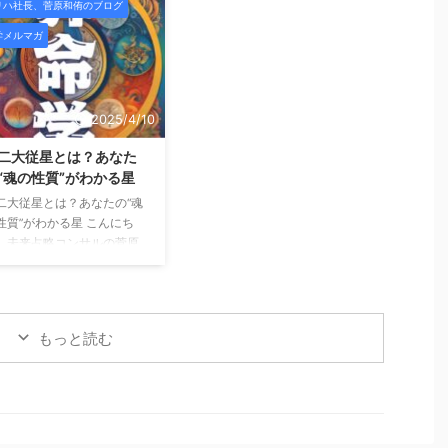
リハ社長、菅原和侑のブログ
」と言われるようになる。
は、未来占略コンサルの菅原
ういう時、人は無意識のう
です。 これまでのメルマガで
学メルマガ
に「自分は正しい」「自分
は、 「自分の宿命」や「星の
うまくやっている」と思い
組み合わせ」を通して、 “ど
めます。 そして不思議なこ
んな自分か”を知る方法をお届
に、一番大切だったはずの
けしてきました。 今回はそこ
2025/4/10
が、聞こえなくなってい
から一歩踏み込み、「いつ動
。 師匠の言葉。昔お世話に
くか？」という、 人生のタイ
二大従星とは？あなた
った人の助言。厳しくも愛
ミングの読み方＝運勢のリズ
“魂の性質”がわかる星
あるフィードバック。 それ
ムについてご紹介します。 運
二大従星とは？あなたの“魂
が「うるさいもの」「古い
勢には“波”がある 算命学で
性質”がわかる星 こんにち
値観」「今の自分には合わ
は、運の流れを大きく2つに
、未来占略コンサルの菅原
いもの」に見え始める。 で
分けて見ます。 年運（ねんう
す。 前回のメルマガでは
――それは、成長ではなく
ん）： 1年ごとのテーマ・雰
星の位置＝宮」によって、
レの始まりであることがと
囲気 大運（たいうん）： 約10
生のテーマや行動パターン
多 ...
年ごとの流れ・ ...
変わるというお話をしまし
もっと読む
。 今回はさらに深く、「あ
たの魂の性質」を表す 「十
大従星（じゅうにだいじゅ
せい）」についてご紹介し
す。 十二大従星は、魂の成
段階を表す星 算命学では、