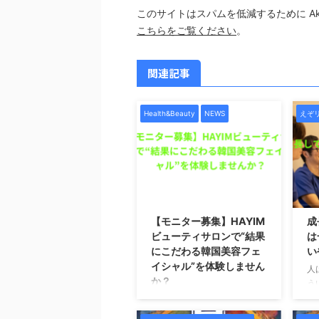
このサイトはスパムを低減するために Aki
こちらをご覧ください
。
関連記事
Health&Beauty
NEWS
えぞ
2026/1/7
【モニター募集】HAYIM
成
ビューティサロンで“結果
は
にこだわる韓国美容フェ
い
イシャル”を体験しません
人
か？
う
価
札幌で本格的な韓国美容フェ
き
イシャルを受けたい方へ。こ