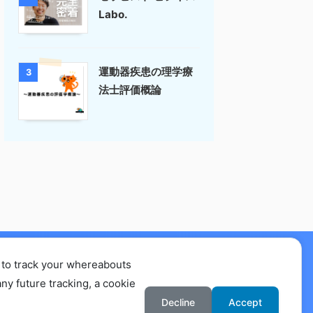
Labo.
運動器疾患の理学療
3
法士評価概論
 to track your whereabouts
要
ny future tracking, a cookie
Decline
Accept