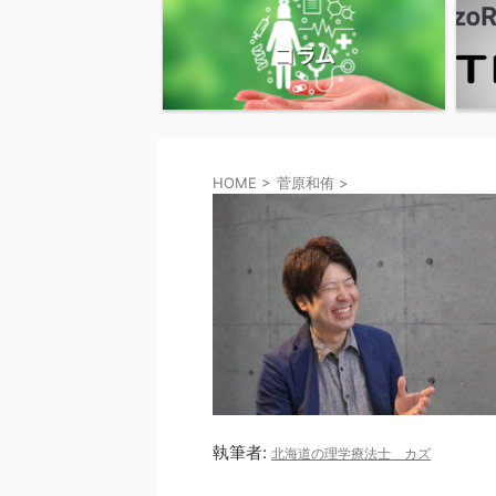
コラム
HOME
>
菅原和侑
>
執筆者:
北海道の理学療法士＿カズ