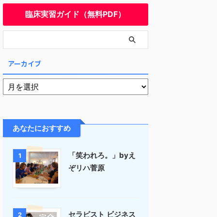
臨床実習ガイド（無料PDF）
アーカイブ
あなたにおすすめ
「笑われろ。」byえ
1
ぞリハ菅原
セラピスト ビジネス
2