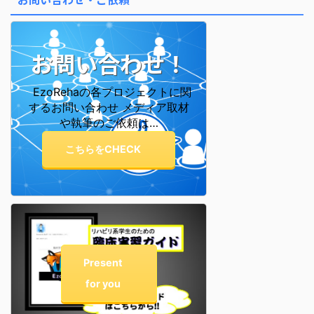
表しています。 これが「十二大
従星」です。 この星を知ると、
なぜ自分はこう感じやすいのか ...
お問い合わせ！
EzoRehaの各プロジェクトに関
するお問い合わせ メディア取材
や執筆のご依頼は…
こちらをCHECK
Present
for you