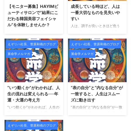
【モニター募集】HAYIMビ
成長している時ほど、人は
ューティサロンで“結果にこ
一番大切なものを見失いや
だわる韓国美容フェイシャ
すい
ル”を体験しませんか？
人は、調子が良いときほど危う
い。 売上が伸びている。評価さ
札幌で本格的な韓国美容フェイシ
れている。影響力が出てきた。周
ャルを受けたい方へ。この度、
囲から「すごいですね」と言われ
HAYIMビューティサロンでは、
えぞリハ社長、菅原和侑のブログ
えぞリハ社長、菅原和侑のブログ
るようになる。 こういう時、人
新メニュー導入および施術データ
算命学メルマガ
算命学メルマガ
は無意識のうちに「自分は正し
収集のため、期間限定のモニター
い」「自分はうまくやっている」
様を募集いたします。 HAYIMは
と思い始めます。 そして不思議
「一時的な変化ではなく、肌その
なことに、一番大切だったはずの
ものを変えていくこと」をコンセ
2025/4/17
2025/4/13
声が、聞こえなくなっていく。
プトにした、結果重視のビューテ
師匠の言葉。昔お世話になった人
ィーサロンです。 HAYIMビュー
“いつ動くか”がわかれば、人
“表の自分”と“内なる自分”が
の助言。厳しくも愛のあるフィー
ティサロンとは？ HAYIMビュー
生の流れは変えられる──年
一致すると、人生はスムー
ドバック。 それらが「うるさい
ティサロンは、理学療法士として
運・大運の考え方
ズに動き出す
もの」「古い価値観」「今の自分
身体構造を熟知した代表が監修
“いつ動くか”がわかれば、人生の
“表の自分”と“内なる自分”が一致
には合わないもの」に見え始め
し、CURAIMという韓国美容と医
流れは変えられる──年運・大運
すると、人生はスムーズに動き出
る。 でも――それは、成長では
療的視点を融合させたフェイシャ
の考え方 こんにちは、未来占略
す こんにちは、未来占略コンサ
なくズレの始まりであることがと
ルケアを提供しています。
肌
コンサルの菅原です。 これまで
ルの菅原です。 これまで「宿
ても多 ...
えぞリハ社長、菅原和侑のブログ
...
のメルマガでは、 「自分の宿
命」「宮の配置」「魂の星（十二