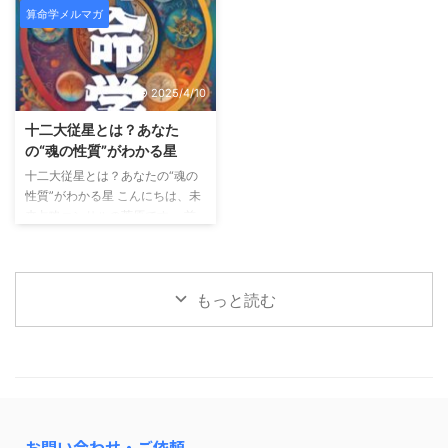
算命学メルマガ
命」や「星の組み合わせ」を通し
大従星）」についてお話してきま
て、 “どんな自分か”を知る方法を
したが、 今回は算命学の中でも
お届けしてきました。 今回はそ
特に実用性の高い組み合わせ──
こから一歩踏み込み、「いつ動く
「十大主星 × 十二大従星のかけ
2025/4/10
か？」という、 人生のタイミン
算」についてご紹介します。 外
グの読み方＝運勢のリズムについ
に見える自分 × 内に秘めた自分
十二大従星とは？あなた
てご紹介します。 運勢には“波”が
算命学では、 十大主星：あなた
の“魂の性質”がわかる星
ある 算命学では、運の流れを大
の行動パターン・外に出るエネル
十二大従星とは？あなたの“魂の
きく2つに分けて見ます。 年運
ギー 十二大従星：あなたの内側
性質”がわかる星 こんにちは、未
（ねんうん）： 1年ごとのテー
の性質・魂のテーマ この2つを
来占略コンサルの菅原です。 前
マ・雰囲気 大運（たいうん）：
「かけ算」で読むことで、 自分
回のメルマガでは「星の位置＝
約10年ごとの流れ・ ...
の行動と感情の“ズレ ...
宮」によって、 人生のテーマや
行動パターンが変わるというお話
をしました。 今回はさらに深
もっと読む
く、「あなたの魂の性質」を表す
「十二大従星（じゅうにだいじゅ
うせい）」についてご紹介しま
す。 十二大従星は、魂の成長段
階を表す星 算命学では、魂がこ
の世に生まれてくる前後の成長プ
ロセスを 12のステージに分けて
お問い合わせ・ご依頼