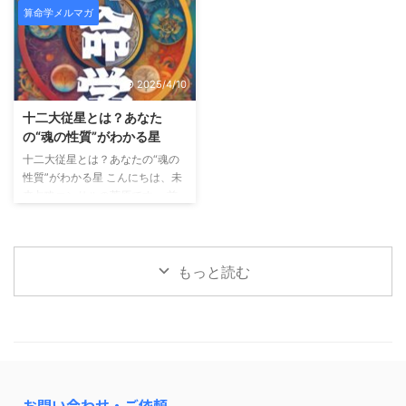
算命学メルマガ
命」や「星の組み合わせ」を通し
大従星）」についてお話してきま
て、 “どんな自分か”を知る方法を
したが、 今回は算命学の中でも
お届けしてきました。 今回はそ
特に実用性の高い組み合わせ──
こから一歩踏み込み、「いつ動く
「十大主星 × 十二大従星のかけ
2025/4/10
か？」という、 人生のタイミン
算」についてご紹介します。 外
グの読み方＝運勢のリズムについ
に見える自分 × 内に秘めた自分
十二大従星とは？あなた
てご紹介します。 運勢には“波”が
算命学では、 十大主星：あなた
の“魂の性質”がわかる星
ある 算命学では、運の流れを大
の行動パターン・外に出るエネル
十二大従星とは？あなたの“魂の
きく2つに分けて見ます。 年運
ギー 十二大従星：あなたの内側
性質”がわかる星 こんにちは、未
（ねんうん）： 1年ごとのテー
の性質・魂のテーマ この2つを
来占略コンサルの菅原です。 前
マ・雰囲気 大運（たいうん）：
「かけ算」で読むことで、 自分
回のメルマガでは「星の位置＝
約10年ごとの流れ・ ...
の行動と感情の“ズレ ...
宮」によって、 人生のテーマや
行動パターンが変わるというお話
をしました。 今回はさらに深
もっと読む
く、「あなたの魂の性質」を表す
「十二大従星（じゅうにだいじゅ
うせい）」についてご紹介しま
す。 十二大従星は、魂の成長段
階を表す星 算命学では、魂がこ
の世に生まれてくる前後の成長プ
ロセスを 12のステージに分けて
お問い合わせ・ご依頼