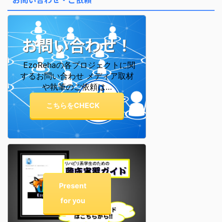
表しています。 これが「十二大
従星」です。 この星を知ると、
なぜ自分はこう感じやすいのか ...
お問い合わせ！
EzoRehaの各プロジェクトに関
するお問い合わせ メディア取材
や執筆のご依頼は…
こちらをCHECK
Present
for you