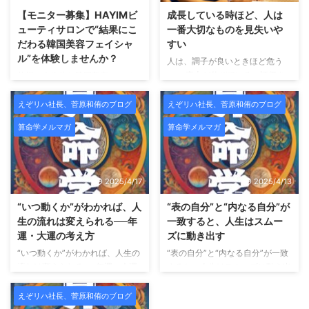
【モニター募集】HAYIMビ
成長している時ほど、人は
ューティサロンで“結果にこ
一番大切なものを見失いや
だわる韓国美容フェイシャ
すい
ル”を体験しませんか？
人は、調子が良いときほど危う
い。 売上が伸びている。評価さ
札幌で本格的な韓国美容フェイシ
れている。影響力が出てきた。周
ャルを受けたい方へ。この度、
囲から「すごいですね」と言われ
HAYIMビューティサロンでは、
えぞリハ社長、菅原和侑のブログ
えぞリハ社長、菅原和侑のブログ
るようになる。 こういう時、人
新メニュー導入および施術データ
算命学メルマガ
算命学メルマガ
は無意識のうちに「自分は正し
収集のため、期間限定のモニター
い」「自分はうまくやっている」
様を募集いたします。 HAYIMは
と思い始めます。 そして不思議
「一時的な変化ではなく、肌その
なことに、一番大切だったはずの
ものを変えていくこと」をコンセ
2025/4/17
2025/4/13
声が、聞こえなくなっていく。
プトにした、結果重視のビューテ
師匠の言葉。昔お世話になった人
ィーサロンです。 HAYIMビュー
“いつ動くか”がわかれば、人
“表の自分”と“内なる自分”が
の助言。厳しくも愛のあるフィー
ティサロンとは？ HAYIMビュー
生の流れは変えられる──年
一致すると、人生はスムー
ドバック。 それらが「うるさい
ティサロンは、理学療法士として
運・大運の考え方
ズに動き出す
もの」「古い価値観」「今の自分
身体構造を熟知した代表が監修
“いつ動くか”がわかれば、人生の
“表の自分”と“内なる自分”が一致
には合わないもの」に見え始め
し、CURAIMという韓国美容と医
流れは変えられる──年運・大運
すると、人生はスムーズに動き出
る。 でも――それは、成長では
療的視点を融合させたフェイシャ
の考え方 こんにちは、未来占略
す こんにちは、未来占略コンサ
なくズレの始まりであることがと
ルケアを提供しています。
肌
コンサルの菅原です。 これまで
ルの菅原です。 これまで「宿
ても多 ...
えぞリハ社長、菅原和侑のブログ
...
のメルマガでは、 「自分の宿
命」「宮の配置」「魂の星（十二