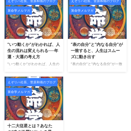
囲から「すごいですね」と言われ
HAYIMビューティサロンでは、
えぞリハ社長、菅原和侑のブログ
えぞリハ社長、菅原和侑のブログ
るようになる。 こういう時、人
新メニュー導入および施術データ
算命学メルマガ
算命学メルマガ
は無意識のうちに「自分は正し
収集のため、期間限定のモニター
い」「自分はうまくやっている」
様を募集いたします。 HAYIMは
と思い始めます。 そして不思議
「一時的な変化ではなく、肌その
なことに、一番大切だったはずの
ものを変えていくこと」をコンセ
2025/4/17
2025/4/13
声が、聞こえなくなっていく。
プトにした、結果重視のビューテ
師匠の言葉。昔お世話になった人
ィーサロンです。 HAYIMビュー
“いつ動くか”がわかれば、人
“表の自分”と“内なる自分”が
の助言。厳しくも愛のあるフィー
ティサロンとは？ HAYIMビュー
生の流れは変えられる──年
一致すると、人生はスムー
ドバック。 それらが「うるさい
ティサロンは、理学療法士として
運・大運の考え方
ズに動き出す
もの」「古い価値観」「今の自分
身体構造を熟知した代表が監修
“いつ動くか”がわかれば、人生の
“表の自分”と“内なる自分”が一致
には合わないもの」に見え始め
し、CURAIMという韓国美容と医
流れは変えられる──年運・大運
すると、人生はスムーズに動き出
る。 でも――それは、成長では
療的視点を融合させたフェイシャ
の考え方 こんにちは、未来占略
す こんにちは、未来占略コンサ
なくズレの始まりであることがと
ルケアを提供しています。
肌
コンサルの菅原です。 これまで
ルの菅原です。 これまで「宿
ても多 ...
えぞリハ社長、菅原和侑のブログ
...
のメルマガでは、 「自分の宿
命」「宮の配置」「魂の星（十二
算命学メルマガ
命」や「星の組み合わせ」を通し
大従星）」についてお話してきま
て、 “どんな自分か”を知る方法を
したが、 今回は算命学の中でも
お届けしてきました。 今回はそ
特に実用性の高い組み合わせ──
こから一歩踏み込み、「いつ動く
「十大主星 × 十二大従星のかけ
2025/4/10
か？」という、 人生のタイミン
算」についてご紹介します。 外
グの読み方＝運勢のリズムについ
に見える自分 × 内に秘めた自分
十二大従星とは？あなた
てご紹介します。 運勢には“波”が
算命学では、 十大主星：あなた