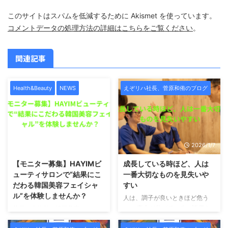
このサイトはスパムを低減するために Akismet を使っています。
コメントデータの処理方法の詳細はこちらをご覧ください
。
関連記事
Health&Beauty
NEWS
えぞリハ社長、菅原和侑のブログ
2026/1/7
2026/1/7
【モニター募集】HAYIMビ
成長している時ほど、人は
ューティサロンで“結果にこ
一番大切なものを見失いや
だわる韓国美容フェイシャ
すい
ル”を体験しませんか？
人は、調子が良いときほど危う
い。 売上が伸びている。評価さ
札幌で本格的な韓国美容フェイシ
れている。影響力が出てきた。周
ャルを受けたい方へ。この度、