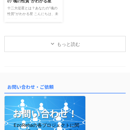
の“魂の性質”がわかる星
ある 算命学では、運の流れを大
の行動パターン・外に出るエネル
十二大従星とは？あなたの“魂の
きく2つに分けて見ます。 年運
ギー 十二大従星：あなたの内側
性質”がわかる星 こんにちは、未
（ねんうん）： 1年ごとのテー
の性質・魂のテーマ この2つを
来占略コンサルの菅原です。 前
マ・雰囲気 大運（たいうん）：
「かけ算」で読むことで、 自分
回のメルマガでは「星の位置＝
約10年ごとの流れ・ ...
の行動と感情の“ズレ ...
宮」によって、 人生のテーマや
行動パターンが変わるというお話
をしました。 今回はさらに深
もっと読む
く、「あなたの魂の性質」を表す
「十二大従星（じゅうにだいじゅ
うせい）」についてご紹介しま
す。 十二大従星は、魂の成長段
階を表す星 算命学では、魂がこ
の世に生まれてくる前後の成長プ
ロセスを 12のステージに分けて
お問い合わせ・ご依頼
表しています。 これが「十二大
従星」です。 この星を知ると、
なぜ自分はこう感じやすいのか ...
お問い合わせ！
EzoRehaの各プロジェクトに関