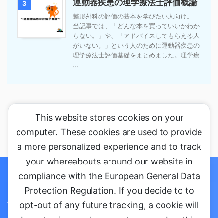
運動器疾患の理学療法士評価概論
3
整形外科の評価の基本を学びたい人向け。
当記事では、「どんな本を買っていいかわか
らない。」や、「アドバイスしてもらえる人
がいない。」という人のために運動器疾患の
理学療法士評価基礎をまとめました。理学療
...
This website stores cookies on your
computer. These cookies are used to provide
a more personalized experience and to track
your whereabouts around our website in
ホーム
セミナーに参加する
コラム
お問い合わせ・ご依頼
compliance with the European General Data
Protection Regulation. If you decide to to
プライバシーポリシー
会社概要
opt-out of any future tracking, a cookie will