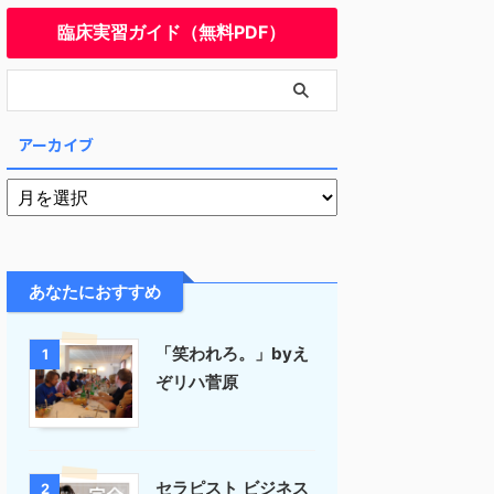
臨床実習ガイド（無料PDF）
アーカイブ
あなたにおすすめ
「笑われろ。」byえ
1
ぞリハ菅原
セラピスト ビジネス
2