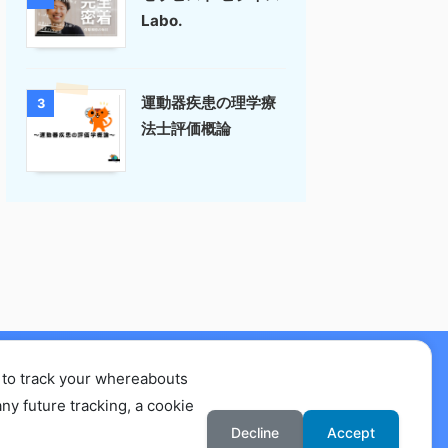
Labo.
運動器疾患の理学療
3
法士評価概論
 to track your whereabouts
要
ny future tracking, a cookie
Decline
Accept