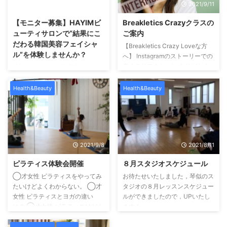
2026/1/7
2021/9/11
【モニター募集】HAYIMビ
Breakletics Crazyクラスの
ューティサロンで“結果にこ
ご案内
だわる韓国美容フェイシャ
【Breakletics Crazy Loveな方
ル”を体験しませんか？
へ】 Instagramのストーリーでの
多くのリアクション ありがとう
札幌で本格的な韓国美容フェイシ
ございます
北海道でのブレイ
ャルを受けたい方へ。この度、
クレティクスが1年半経ちまし
HAYIMビューティサロンでは、
Health&Beauty
Health&Beauty
た！ lesson参加者の皆さんも1年
新メニュー導入および施術データ
半ブレイクレティクス楽しんでく
収集のため、期間限定のモニター
れてる方が増えてきました
そ
様を募集いたします。 HAYIMは
こでやりたかった少しハードな
「一時的な変化ではなく、肌その
class！ 難易度ではなくハードに
ものを変えていくこと」をコンセ
2021/9/8
2021/8/11
なるというイメージです！ 捉え
プトにした、結果重視のビューテ
方は個人差あると思います
毎
ィーサロンです。 HAYIMビュー
ピラティス体験会開催
８月スタジオスケジュール
月はやりません！w リピーターの
ティサロンとは？ HAYIMビュー
◯才女性 ピラティスをやってみ
お待たせいたしました，琴似のス
方 体力に自信の ...
ティサロンは、理学療法士として
たいけどよくわからない。 ◯才
タジオの８月レッスンスケジュー
身体構造を熟知した代表が監修
女性 ピラティスとヨガの違い
ルができましたので，UPいたし
し、CURAIMという韓国美容と医
は？ ◯才女性 ピラティスはどん
ます！
療的視点を融合させたフェイシャ
な効果があるの？ といったお客
ルケアを提供しています。
肌
様向けに、「ピラティス体験会」