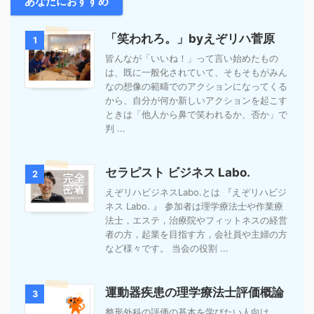
あなたにおすすめ
「笑われろ。」byえぞリハ菅原
1
皆んなが「いいね！」って言い始めたもの
は、既に一般化されていて、そもそもがみん
なの想像の範疇でのアクションになってくる
から、自分が何か新しいアクションを起こす
ときは「他人から鼻で笑われるか、否か」で
判 ...
セラピスト ビジネス Labo.
2
えぞリハビジネスLabo.とは 『えぞリハビジ
ネス Labo. 』 参加者は理学療法士や作業療
法士，エステ，治療院やフィットネスの経営
者の方，起業を目指す方，会社員や主婦の方
など様々です。 当会の役割 ...
運動器疾患の理学療法士評価概論
3
整形外科の評価の基本を学びたい人向け。