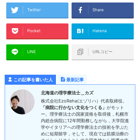
Twitter
Share
Pocket
Hatena
LINE
URLコピー
この記事を書いた人
最新記事
北海道の理学療法士＿カズ
株式会社EzoReha(エゾリハ）代表取締役。
「病院に行かない文化をつくる」
がモット
ー。理学療法士の国家資格を取得後，札幌市
内総合病院に12年間勤務しながら，大学院進
学やイタリアへの理学療法士の技術を学ぶた
めに短期留学，そして、現在では筋膜治療の