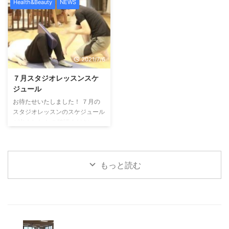
Health&Beauty
NEWS
...
を開催致します！ 日時：２０２
１年９月９日（木）、２０２１年
９月１６日（木） 時間：１１：
４０〜１２：４０ 費用：５００
円 場所：Bodywork Center
2021/7/6
Reveil（札幌市西区琴似２条3丁
目１ CHESTOHIビル２F） ↓お
７月スタジオレッスンスケ
申し込みはこちらから ← 戻るご
ジュール
回答をありがとうございました。
お待たせいたしました！ ７月の
名前(必須) ...
スタジオレッスンのスケジュール
が出ました！ ご確認ください
また，３〜４人等お友達同士で，
フィットネスを受けたい！という
希望も承りますのでご気軽にご連
絡下さい！
もっと読む