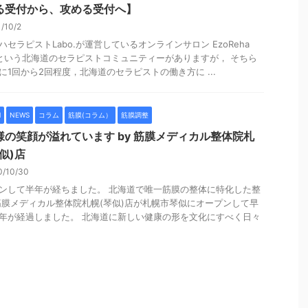
る受付から、攻める受付へ】
1/10/2
ハセラピストLabo.が運営しているオンラインサロン EzoReha
o.という北海道のセラピストコミュニティーがありますが， そちら
に1回から2回程度，北海道のセラピストの働き方に ...
l
NEWS
コラム
筋膜(コラム）
筋膜調整
様の笑顔が溢れています by 筋膜メディカル整体院札
似)店
0/10/30
ンして半年が経ちました。 北海道で唯一筋膜の整体に特化した整
筋膜メディカル整体院札幌(琴似)店が札幌市琴似にオープンして早
年が経過しました。 北海道に新しい健康の形を文化にすべく日々