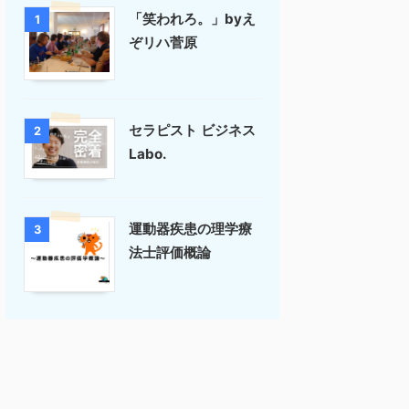
「笑われろ。」byえ
1
ぞリハ菅原
セラピスト ビジネス
2
Labo.
運動器疾患の理学療
3
法士評価概論