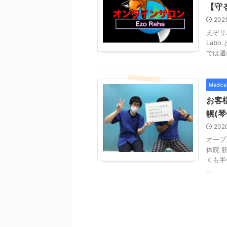
【守
202
えぞリ
Lab
では週
Medica
お客
幌(琴
202
オープ
体院 
くも半
...