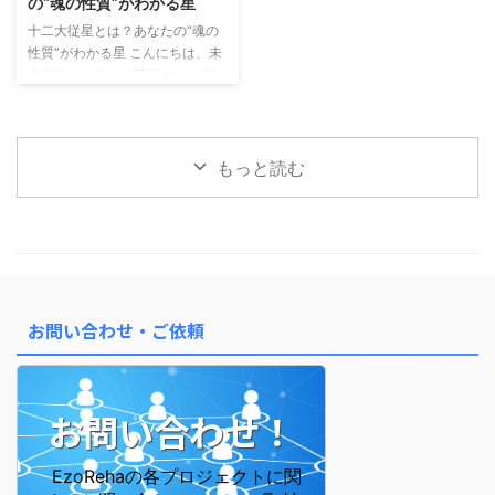
の“魂の性質”がわかる星
ある 算命学では、運の流れを大
の行動パターン・外に出るエネル
十二大従星とは？あなたの“魂の
きく2つに分けて見ます。 年運
ギー 十二大従星：あなたの内側
性質”がわかる星 こんにちは、未
（ねんうん）： 1年ごとのテー
の性質・魂のテーマ この2つを
来占略コンサルの菅原です。 前
マ・雰囲気 大運（たいうん）：
「かけ算」で読むことで、 自分
回のメルマガでは「星の位置＝
約10年ごとの流れ・ ...
の行動と感情の“ズレ ...
宮」によって、 人生のテーマや
行動パターンが変わるというお話
をしました。 今回はさらに深
もっと読む
く、「あなたの魂の性質」を表す
「十二大従星（じゅうにだいじゅ
うせい）」についてご紹介しま
す。 十二大従星は、魂の成長段
階を表す星 算命学では、魂がこ
の世に生まれてくる前後の成長プ
ロセスを 12のステージに分けて
お問い合わせ・ご依頼
表しています。 これが「十二大
従星」です。 この星を知ると、
なぜ自分はこう感じやすいのか ...
お問い合わせ！
EzoRehaの各プロジェクトに関