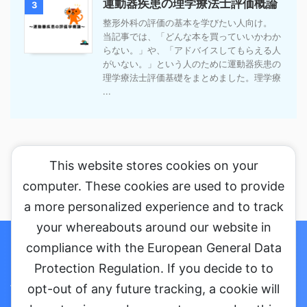
運動器疾患の理学療法士評価概論
3
整形外科の評価の基本を学びたい人向け。
当記事では、「どんな本を買っていいかわか
らない。」や、「アドバイスしてもらえる人
がいない。」という人のために運動器疾患の
理学療法士評価基礎をまとめました。理学療
...
This website stores cookies on your
computer. These cookies are used to provide
a more personalized experience and to track
your whereabouts around our website in
ホーム
セミナーに参加する
コラム
お問い合わせ・ご依頼
compliance with the European General Data
Protection Regulation. If you decide to to
プライバシーポリシー
会社概要
opt-out of any future tracking, a cookie will