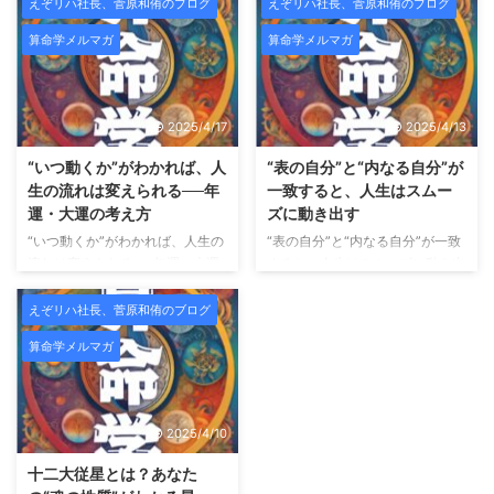
囲から「すごいですね」と言われ
HAYIMビューティサロンでは、
えぞリハ社長、菅原和侑のブログ
えぞリハ社長、菅原和侑のブログ
るようになる。 こういう時、人
新メニュー導入および施術データ
算命学メルマガ
算命学メルマガ
は無意識のうちに「自分は正し
収集のため、期間限定のモニター
い」「自分はうまくやっている」
様を募集いたします。 HAYIMは
と思い始めます。 そして不思議
「一時的な変化ではなく、肌その
なことに、一番大切だったはずの
ものを変えていくこと」をコンセ
2025/4/17
2025/4/13
声が、聞こえなくなっていく。
プトにした、結果重視のビューテ
師匠の言葉。昔お世話になった人
ィーサロンです。 HAYIMビュー
“いつ動くか”がわかれば、人
“表の自分”と“内なる自分”が
の助言。厳しくも愛のあるフィー
ティサロンとは？ HAYIMビュー
生の流れは変えられる──年
一致すると、人生はスムー
ドバック。 それらが「うるさい
ティサロンは、理学療法士として
運・大運の考え方
ズに動き出す
もの」「古い価値観」「今の自分
身体構造を熟知した代表が監修
“いつ動くか”がわかれば、人生の
“表の自分”と“内なる自分”が一致
には合わないもの」に見え始め
し、CURAIMという韓国美容と医
流れは変えられる──年運・大運
すると、人生はスムーズに動き出
る。 でも――それは、成長では
療的視点を融合させたフェイシャ
の考え方 こんにちは、未来占略
す こんにちは、未来占略コンサ
なくズレの始まりであることがと
ルケアを提供しています。
肌
コンサルの菅原です。 これまで
ルの菅原です。 これまで「宿
ても多 ...
えぞリハ社長、菅原和侑のブログ
...
のメルマガでは、 「自分の宿
命」「宮の配置」「魂の星（十二
算命学メルマガ
命」や「星の組み合わせ」を通し
大従星）」についてお話してきま
て、 “どんな自分か”を知る方法を
したが、 今回は算命学の中でも
お届けしてきました。 今回はそ
特に実用性の高い組み合わせ──
こから一歩踏み込み、「いつ動く
「十大主星 × 十二大従星のかけ
2025/4/10
か？」という、 人生のタイミン
算」についてご紹介します。 外
グの読み方＝運勢のリズムについ
に見える自分 × 内に秘めた自分
十二大従星とは？あなた
てご紹介します。 運勢には“波”が
算命学では、 十大主星：あなた