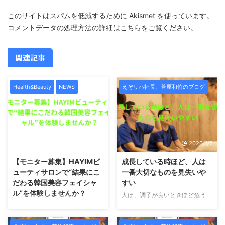
このサイトはスパムを低減するために Akismet を使っています。
コメントデータの処理方法の詳細はこちらをご覧ください
。
関連記事
Health&Beauty
NEWS
えぞリハ社長、菅原和侑のブログ
2026/1/7
2026/1/7
【モニター募集】HAYIMビ
成長している時ほど、人は
ューティサロンで“結果にこ
一番大切なものを見失いや
だわる韓国美容フェイシャ
すい
ル”を体験しませんか？
人は、調子が良いときほど危う
い。 売上が伸びている。評価さ
札幌で本格的な韓国美容フェイシ
れている。影響力が出てきた。周
ャルを受けたい方へ。この度、