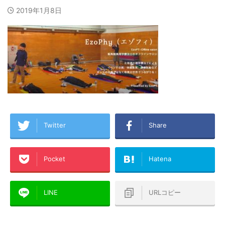
2019年1月8日
Twitter
Share
Pocket
Hatena
LINE
URLコピー