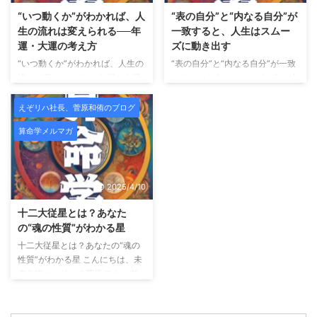
師匠の言葉。昔お世話になった人
ィーサロンです。 HAYIMビュー
“いつ動くか”がわかれば、人
“表の自分”と“内なる自分”が
の助言。厳しくも愛のあるフィー
ティサロンとは？ HAYIMビュー
生の流れは変えられる──年
一致すると、人生はスムー
ドバック。 それらが「うるさい
ティサロンは、理学療法士として
運・大運の考え方
ズに動き出す
もの」「古い価値観」「今の自分
身体構造を熟知した代表が監修
“いつ動くか”がわかれば、人生の
“表の自分”と“内なる自分”が一致
には合わないもの」に見え始め
し、CURAIMという韓国美容と医
流れは変えられる──年運・大運
すると、人生はスムーズに動き出
る。 でも――それは、成長では
療的視点を融合させたフェイシャ
の考え方 こんにちは、未来占略
す こんにちは、未来占略コンサ
なくズレの始まりであることがと
ルケアを提供しています。
肌
コンサルの菅原です。 これまで
ルの菅原です。 これまで「宿
ても多 ...
えぞリハ社長、菅原和侑のブログ
...
のメルマガでは、 「自分の宿
命」「宮の配置」「魂の星（十二
算命学メルマガ
命」や「星の組み合わせ」を通し
大従星）」についてお話してきま
て、 “どんな自分か”を知る方法を
したが、 今回は算命学の中でも
お届けしてきました。 今回はそ
特に実用性の高い組み合わせ──
こから一歩踏み込み、「いつ動く
「十大主星 × 十二大従星のかけ
2025/4/10
か？」という、 人生のタイミン
算」についてご紹介します。 外
グの読み方＝運勢のリズムについ
に見える自分 × 内に秘めた自分
十二大従星とは？あなた
てご紹介します。 運勢には“波”が
算命学では、 十大主星：あなた
の“魂の性質”がわかる星
ある 算命学では、運の流れを大
の行動パターン・外に出るエネル
十二大従星とは？あなたの“魂の
きく2つに分けて見ます。 年運
ギー 十二大従星：あなたの内側
性質”がわかる星 こんにちは、未
（ねんうん）： 1年ごとのテー
の性質・魂のテーマ この2つを
来占略コンサルの菅原です。 前
マ・雰囲気 大運（たいうん）：
「かけ算」で読むことで、 自分
回のメルマガでは「星の位置＝
約10年ごとの流れ・ ...
の行動と感情の“ズレ ...
宮」によって、 人生のテーマや
行動パターンが変わるというお話