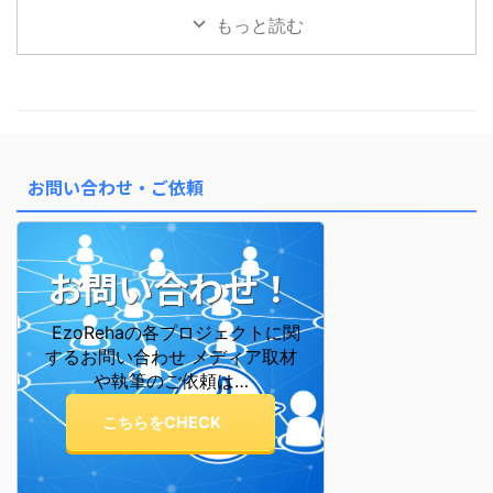
をしました。 今回はさらに深
もっと読む
く、「あなたの魂の性質」を表す
「十二大従星（じゅうにだいじゅ
うせい）」についてご紹介しま
す。 十二大従星は、魂の成長段
階を表す星 算命学では、魂がこ
の世に生まれてくる前後の成長プ
ロセスを 12のステージに分けて
お問い合わせ・ご依頼
表しています。 これが「十二大
従星」です。 この星を知ると、
なぜ自分はこう感じやすいのか ...
お問い合わせ！
EzoRehaの各プロジェクトに関
するお問い合わせ メディア取材
や執筆のご依頼は…
こちらをCHECK