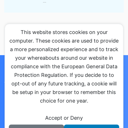
...
This website stores cookies on your
computer. These cookies are used to provide
a more personalized experience and to track
your whereabouts around our website in
ホーム
セミナーに参加する
コラム
お問い合わせ・ご依頼
compliance with the European General Data
Protection Regulation. If you decide to to
プライバシーポリシー
会社概要
opt-out of any future tracking, a cookie will
be setup in your browser to remember this
choice for one year.
えぞリハセラピストLabo.
Accept or Deny
北海道最大級のセラピストメディア