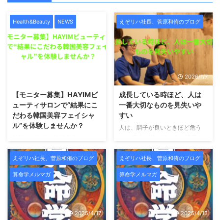
Health&Beauty
NEWS
えぞリハ社長、菅原和侑のブログ
2026/1/7
2026/1/7
【モニター募集】HAYIMビ
成長している時ほど、人は
ューティサロンで“結果にこ
一番大切なものを見失いや
だわる韓国美容フェイシャ
すい
ル”を体験しませんか？
人は、調子が良いときほど危う
い。 売上が伸びている。評価さ
札幌で本格的な韓国美容フェイシ
れている。影響力が出てきた。周
ャルを受けたい方へ。この度、
囲から「すごいですね」と言われ
HAYIMビューティサロンでは、
えぞリハ社長、菅原和侑のブログ
えぞリハ社長、菅原和侑のブログ
るようになる。 こういう時、人
新メニュー導入および施術データ
算命学メルマガ
算命学メルマガ
は無意識のうちに「自分は正し
収集のため、期間限定のモニター
い」「自分はうまくやっている」
様を募集いたします。 HAYIMは
と思い始めます。 そして不思議
「一時的な変化ではなく、肌その
なことに、一番大切だったはずの
ものを変えていくこと」をコンセ
2025/4/17
2025/4/13
声が、聞こえなくなっていく。
プトにした、結果重視のビューテ