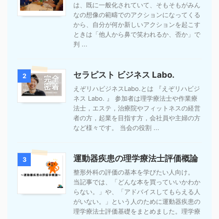
は、既に一般化されていて、そもそもがみん
なの想像の範疇でのアクションになってくる
から、自分が何か新しいアクションを起こす
ときは「他人から鼻で笑われるか、否か」で
判 ...
セラピスト ビジネス Labo.
2
えぞリハビジネスLabo.とは 『えぞリハビジ
ネス Labo. 』 参加者は理学療法士や作業療
法士，エステ，治療院やフィットネスの経営
者の方，起業を目指す方，会社員や主婦の方
など様々です。 当会の役割 ...
運動器疾患の理学療法士評価概論
3
整形外科の評価の基本を学びたい人向け。
当記事では、「どんな本を買っていいかわか
らない。」や、「アドバイスしてもらえる人
がいない。」という人のために運動器疾患の
理学療法士評価基礎をまとめました。理学療