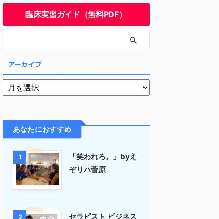
臨床実習ガイド（無料PDF）
アーカイブ
あなたにおすすめ
「笑われろ。」byえ
1
ぞリハ菅原
セラピスト ビジネス
2