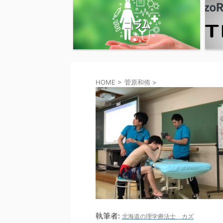
コラム
HOME
>
菅原和侑
>
執筆者:
北海道の理学療法士＿カズ