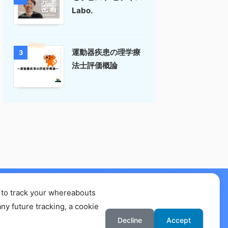
Labo.
運動器疾患の理学療
3
法士評価概論
 to track your whereabouts
要
ny future tracking, a cookie
Decline
Accept