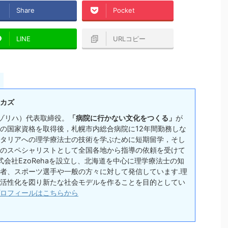
Share
Pocket
LINE
URLコピー
カズ
(エゾリハ）代表取締役。
「病院に行かない文化をつくる」
が
の国家資格を取得後，札幌市内総合病院に12年間勤務しな
タリアへの理学療法士の技術を学ぶために短期留学，そし
のスペシャリストとして全国各地から指導の依頼を受けて
式会社EzoRehaを設立し、北海道を中心に理学療法士の知
者、スポーツ選手や一般の方々に対して発信しています.理
活性化を図り新たな社会モデルを作ることを目的としてい
ロフィールはこちらから