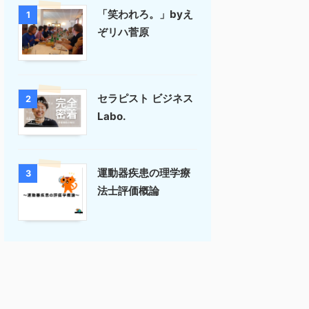
「笑われろ。」byえ
1
ぞリハ菅原
セラピスト ビジネス
2
Labo.
運動器疾患の理学療
3
法士評価概論