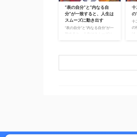
く
プトにした、結果重視のビュ
“表の自分”と“内なる自
十
な
ーティーサロンです。 HAYIM
分”が一致すると、人生は
の
の
ビューティサロンとは？
スムーズに動き出す
十
ら
HAYIMビューティサロンは、
の
“表の自分”と“内なる自分”が一
価
理学療法士として身体構造を
は
致すると、人生はスムーズに
な
熟知した代表が監修し、
で
動き出す こんにちは、未来占
も
CURAIMという韓国美容と医
「
略コンサルの菅原です。 これ
ズ
療的視点を融合させたフェイ
人
まで「宿命」「宮の配置」
ても
シャルケアを提供していま
が
「魂の星（十二大従星）」に
す。
肌 ...
た
ついてお話してきましたが、
な
今回は算命学の中でも特に実
二
用性の高い組み合わせ──
う
「十大主星 × 十二大従星のか
ま
け算」についてご紹介しま
長
す。 外に見える自分 × 内に秘
魂
めた自分 算命学では、 十大主
後
星：あなたの行動パターン・
ー
外に出るエネルギー 十二大従
こ
星：あなたの内側の性質・魂
こ
のテーマ この2つを「かけ
こ
算」で読むことで、 自分の行