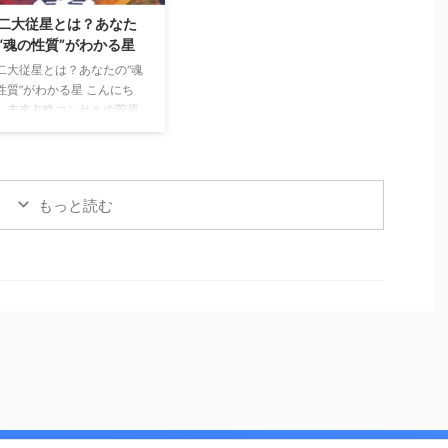
。 師匠の言葉。昔お世話に
くか？」という、 人生のタイ
二大従星とは？あなた
った人の助言。厳しくも愛
ミングの読み方＝運勢のリズ
“魂の性質”がわかる星
あるフィードバック。 それ
ムについてご紹介します。 運
二大従星とは？あなたの“魂
が「うるさいもの」「古い
勢には“波”がある 算命学で
性質”がわかる星 こんにち
値観」「今の自分には合わ
は、運の流れを大きく2つに
、未来占略コンサルの菅原
いもの」に見え始める。 で
分けて見ます。 年運（ねんう
す。 前回のメルマガでは
――それは、成長ではなく
ん）： 1年ごとのテーマ・雰
星の位置＝宮」によって、
レの始まりであることがと
囲気 大運（たいうん）： 約10
生のテーマや行動パターン
多 ...
年ごとの流れ・ ...
変わるというお話をしまし
もっと読む
。 今回はさらに深く、「あ
たの魂の性質」を表す 「十
大従星（じゅうにだいじゅ
せい）」についてご紹介し
す。 十二大従星は、魂の成
段階を表す星 算命学では、
がこの世に生まれてくる前
の成長プロセスを 12のステ
ジに分けて表しています。
れが「十二大従星」です。
の星を知ると、 なぜ自分は
う感じやすいのか ...