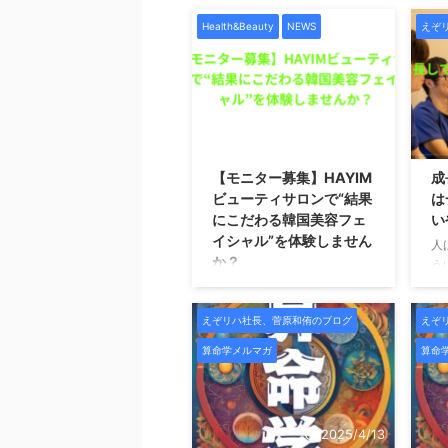
Health&Beauty
NEWS
えぞ
2026/1/7
【モニター募集】HAYIM
成
ビューティサロンで“結果
は
にこだわる韓国美容フェ
い
イシャル”を体験しません
人
か？
う
価
札幌で本格的な韓国美容フェ
き
イシャルを受けたい方へ。こ
えぞリハ社長、菅原和侑のブログ
えぞ
ね
の度、HAYIMビューティサロ
こ
ンでは、新メニュー導入およ
算命学メルマガ
算命
ち
び施術データ収集のため、期
は
間限定のモニター様を募集い
始
たします。 HAYIMは「一時的
と
な変化ではなく、肌そのもの
2025/4/13
声
を変えていくこと」をコンセ