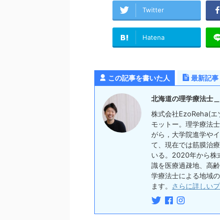
Twitter
Hatena
この記事を書いた人
最新記事
北海道の理学療法士＿
株式会社EzoReha
モットー。理学療法士
がら，大学院進学やイ
て、現在では筋膜治療
いる。2020年から株
識を医療過疎地、高齢
学療法士による地域の
ます。
さらに詳しいプ