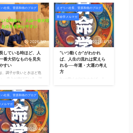
リハ社長、菅原和侑のブログ
えぞリハ社長、菅原和侑のブログ
算命学メルマガ
2026/1/7
2025/4/17
長している時ほど、人
“いつ動くか”がわかれ
一番大切なものを見失
ば、人生の流れは変えら
やすい
れる──年運・大運の考え
方
は、調子が良いときほど危
い。 売上が伸びている。評
“いつ動くか”がわかれば、人
されている。影響力が出て
生の流れは変えられる──年
た。周囲から「すごいです
運・大運の考え方 こんにち
リハ社長、菅原和侑のブログ
」と言われるようになる。
は、未来占略コンサルの菅原
ういう時、人は無意識のう
です。 これまでのメルマガで
学メルマガ
に「自分は正しい」「自分
は、 「自分の宿命」や「星の
うまくやっている」と思い
組み合わせ」を通して、 “ど
めます。 そして不思議なこ
んな自分か”を知る方法をお届
に、一番大切だったはずの
けしてきました。 今回はそこ
2025/4/10
が、聞こえなくなってい
から一歩踏み込み、「いつ動