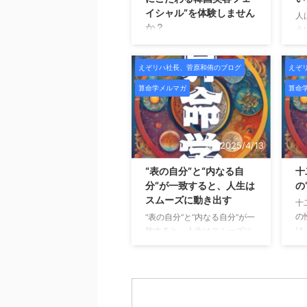
イシャル”を体験しません
人
か？
う
価
札幌で本格的な韓国美容フェ
き
イシャルを受けたい方へ。こ
えぞリハ社長、菅原和侑のブログ
えぞ
ね
の度、HAYIMビューティサロ
こ
ンでは、新メニュー導入およ
算命学メルマガ
算命
ち
び施術データ収集のため、期
は
間限定のモニター様を募集い
始
たします。 HAYIMは「一時的
と
な変化ではなく、肌そのもの
2025/4/13
声
を変えていくこと」をコンセ
く
プトにした、結果重視のビュ
“表の自分”と“内なる自
十
な
ーティーサロンです。 HAYIM
分”が一致すると、人生は
の
の
ビューティサロンとは？
スムーズに動き出す
十
ら
HAYIMビューティサロンは、
の
“表の自分”と“内なる自分”が一
価
理学療法士として身体構造を
は
致すると、人生はスムーズに
な
熟知した代表が監修し、
で
動き出す こんにちは、未来占
も
CURAIMという韓国美容と医
「
略コンサルの菅原です。 これ
ズ
療的視点を融合させたフェイ
人
まで「宿命」「宮の配置」
ても
シャルケアを提供していま
が
「魂の星（十二大従星）」に
す。
肌 ...
た
ついてお話してきましたが、