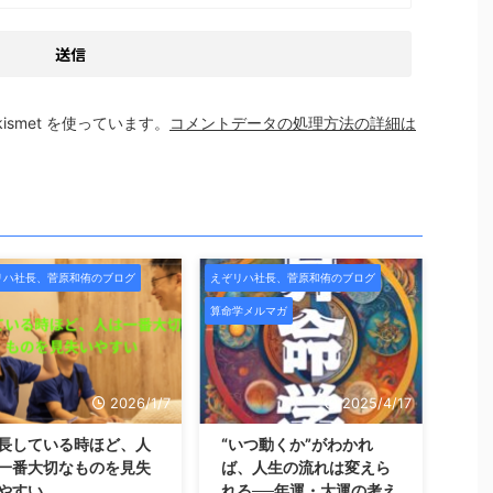
smet を使っています。
コメントデータの処理方法の詳細は
リハ社長、菅原和侑のブログ
えぞリハ社長、菅原和侑のブログ
算命学メルマガ
2026/1/7
2025/4/17
長している時ほど、人
“いつ動くか”がわかれ
一番大切なものを見失
ば、人生の流れは変えら
やすい
れる──年運・大運の考え