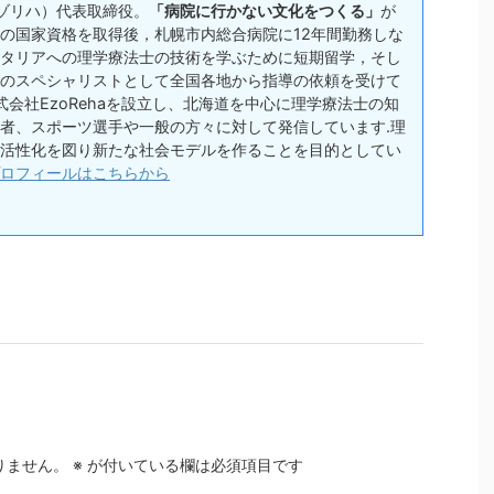
(エゾリハ）代表取締役。
「病院に行かない文化をつくる」
が
の国家資格を取得後，札幌市内総合病院に12年間勤務しな
タリアへの理学療法士の技術を学ぶために短期留学，そし
のスペシャリストとして全国各地から指導の依頼を受けて
式会社EzoRehaを設立し、北海道を中心に理学療法士の知
者、スポーツ選手や一般の方々に対して発信しています.理
活性化を図り新たな社会モデルを作ることを目的としてい
ロフィールはこちらから
りません。
※
が付いている欄は必須項目です