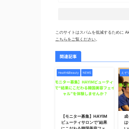
このサイトはスパムを低減するために Aki
こちらをご覧ください
。
関連記事
Health&Beauty
NEWS
えぞ
2026/1/7
【モニター募集】HAYIM
成
ビューティサロンで“結果
は
にこだわる韓国美容フェ
い