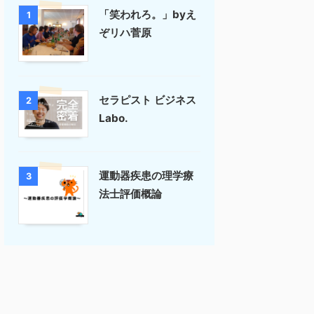
「笑われろ。」byえ
1
ぞリハ菅原
セラピスト ビジネス
2
Labo.
運動器疾患の理学療
3
法士評価概論