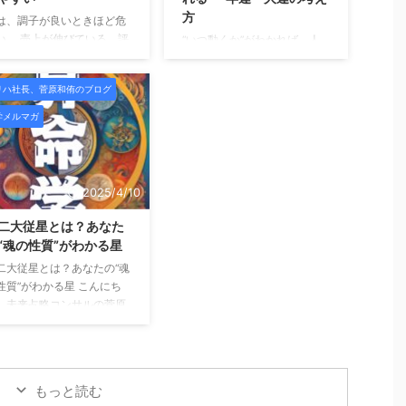
方
は、調子が良いときほど危
い。 売上が伸びている。評
“いつ動くか”がわかれば、人
されている。影響力が出て
生の流れは変えられる──年
た。周囲から「すごいです
運・大運の考え方 こんにち
リハ社長、菅原和侑のブログ
」と言われるようになる。
は、未来占略コンサルの菅原
ういう時、人は無意識のう
です。 これまでのメルマガで
学メルマガ
に「自分は正しい」「自分
は、 「自分の宿命」や「星の
うまくやっている」と思い
組み合わせ」を通して、 “ど
めます。 そして不思議なこ
んな自分か”を知る方法をお届
に、一番大切だったはずの
けしてきました。 今回はそこ
2025/4/10
が、聞こえなくなってい
から一歩踏み込み、「いつ動
。 師匠の言葉。昔お世話に
くか？」という、 人生のタイ
二大従星とは？あなた
った人の助言。厳しくも愛
ミングの読み方＝運勢のリズ
“魂の性質”がわかる星
あるフィードバック。 それ
ムについてご紹介します。 運
二大従星とは？あなたの“魂
が「うるさいもの」「古い
勢には“波”がある 算命学で
性質”がわかる星 こんにち
値観」「今の自分には合わ
は、運の流れを大きく2つに
、未来占略コンサルの菅原
いもの」に見え始める。 で
分けて見ます。 年運（ねんう
す。 前回のメルマガでは
――それは、成長ではなく
ん）： 1年ごとのテーマ・雰
星の位置＝宮」によって、
レの始まりであることがと
囲気 大運（たいうん）： 約10
生のテーマや行動パターン
多 ...
年ごとの流れ・ ...
変わるというお話をしまし
もっと読む
。 今回はさらに深く、「あ