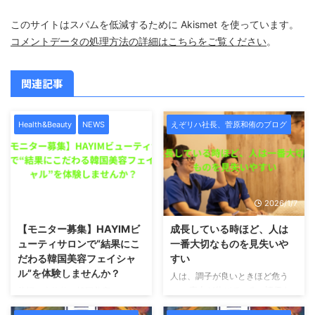
このサイトはスパムを低減するために Akismet を使っています。
コメントデータの処理方法の詳細はこちらをご覧ください
。
関連記事
Health&Beauty
NEWS
えぞリハ社長、菅原和侑のブログ
2026/1/7
2026/1/7
【モニター募集】HAYIMビ
成長している時ほど、人は
ューティサロンで“結果にこ
一番大切なものを見失いや
だわる韓国美容フェイシャ
すい
ル”を体験しませんか？
人は、調子が良いときほど危う
い。 売上が伸びている。評価さ
札幌で本格的な韓国美容フェイシ
れている。影響力が出てきた。周
ャルを受けたい方へ。この度、