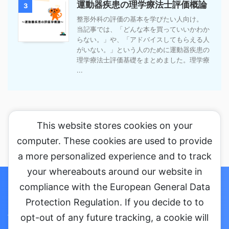
運動器疾患の理学療法士評価概論
3
整形外科の評価の基本を学びたい人向け。
当記事では、「どんな本を買っていいかわか
らない。」や、「アドバイスしてもらえる人
がいない。」という人のために運動器疾患の
理学療法士評価基礎をまとめました。理学療
...
This website stores cookies on your
computer. These cookies are used to provide
a more personalized experience and to track
your whereabouts around our website in
ホーム
セミナーに参加する
コラム
お問い合わせ・ご依頼
compliance with the European General Data
Protection Regulation. If you decide to to
プライバシーポリシー
会社概要
opt-out of any future tracking, a cookie will