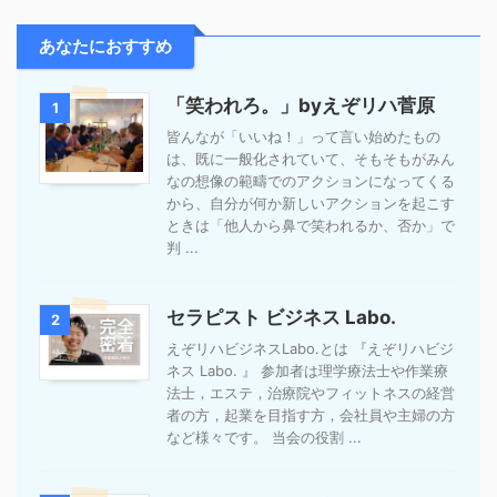
あなたにおすすめ
「笑われろ。」byえぞリハ菅原
1
皆んなが「いいね！」って言い始めたもの
は、既に一般化されていて、そもそもがみん
なの想像の範疇でのアクションになってくる
から、自分が何か新しいアクションを起こす
ときは「他人から鼻で笑われるか、否か」で
判 ...
セラピスト ビジネス Labo.
2
えぞリハビジネスLabo.とは 『えぞリハビジ
ネス Labo. 』 参加者は理学療法士や作業療
法士，エステ，治療院やフィットネスの経営
者の方，起業を目指す方，会社員や主婦の方
など様々です。 当会の役割 ...