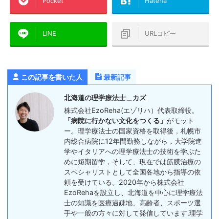
Pocket
Hatena
LINE
URLコピー
この記事を書いた人
最新記事
北海道の理学療法士＿カズ
株式会社EzoReha(エゾリハ）代表取締役。
「病院に行かない文化をつくる」
がモット
ー。理学療法士の国家資格を取得後，札幌市
内総合病院に12年間勤務しながら，大学院進
学やイタリアへの理学療法士の技術を学ぶた
めに短期留学，そして、現在では筋膜治療の
スペシャリストとして全国各地から指導の依
頼を受けている。2020年から株式会社
EzoRehaを設立し、北海道を中心に理学療法
士の知識を医療過疎地、高齢者、スポーツ選
手や一般の方々に対して発信しています.理学