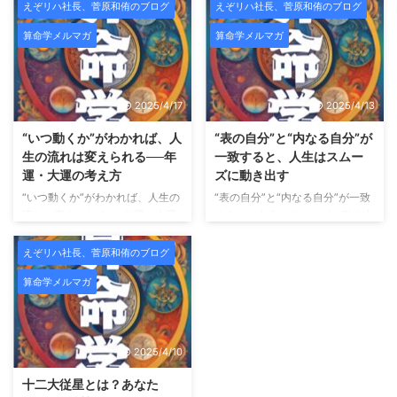
囲から「すごいですね」と言われ
HAYIMビューティサロンでは、
えぞリハ社長、菅原和侑のブログ
えぞリハ社長、菅原和侑のブログ
るようになる。 こういう時、人
新メニュー導入および施術データ
算命学メルマガ
算命学メルマガ
は無意識のうちに「自分は正し
収集のため、期間限定のモニター
い」「自分はうまくやっている」
様を募集いたします。 HAYIMは
と思い始めます。 そして不思議
「一時的な変化ではなく、肌その
なことに、一番大切だったはずの
ものを変えていくこと」をコンセ
2025/4/17
2025/4/13
声が、聞こえなくなっていく。
プトにした、結果重視のビューテ
師匠の言葉。昔お世話になった人
ィーサロンです。 HAYIMビュー
“いつ動くか”がわかれば、人
“表の自分”と“内なる自分”が
の助言。厳しくも愛のあるフィー
ティサロンとは？ HAYIMビュー
生の流れは変えられる──年
一致すると、人生はスムー
ドバック。 それらが「うるさい
ティサロンは、理学療法士として
運・大運の考え方
ズに動き出す
もの」「古い価値観」「今の自分
身体構造を熟知した代表が監修
“いつ動くか”がわかれば、人生の
“表の自分”と“内なる自分”が一致
には合わないもの」に見え始め
し、CURAIMという韓国美容と医
流れは変えられる──年運・大運
すると、人生はスムーズに動き出
る。 でも――それは、成長では
療的視点を融合させたフェイシャ
の考え方 こんにちは、未来占略
す こんにちは、未来占略コンサ
なくズレの始まりであることがと
ルケアを提供しています。
肌
コンサルの菅原です。 これまで
ルの菅原です。 これまで「宿
ても多 ...
えぞリハ社長、菅原和侑のブログ
...
のメルマガでは、 「自分の宿
命」「宮の配置」「魂の星（十二
算命学メルマガ
命」や「星の組み合わせ」を通し
大従星）」についてお話してきま
て、 “どんな自分か”を知る方法を
したが、 今回は算命学の中でも
お届けしてきました。 今回はそ
特に実用性の高い組み合わせ──
こから一歩踏み込み、「いつ動く
「十大主星 × 十二大従星のかけ
2025/4/10
か？」という、 人生のタイミン
算」についてご紹介します。 外
グの読み方＝運勢のリズムについ
に見える自分 × 内に秘めた自分
十二大従星とは？あなた
てご紹介します。 運勢には“波”が
算命学では、 十大主星：あなた