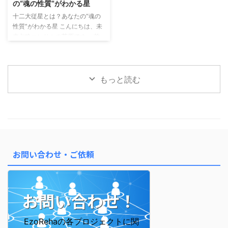
の“魂の性質”がわかる星
ある 算命学では、運の流れを大
の行動パターン・外に出るエネル
十二大従星とは？あなたの“魂の
きく2つに分けて見ます。 年運
ギー 十二大従星：あなたの内側
性質”がわかる星 こんにちは、未
（ねんうん）： 1年ごとのテー
の性質・魂のテーマ この2つを
来占略コンサルの菅原です。 前
マ・雰囲気 大運（たいうん）：
「かけ算」で読むことで、 自分
回のメルマガでは「星の位置＝
約10年ごとの流れ・ ...
の行動と感情の“ズレ ...
宮」によって、 人生のテーマや
行動パターンが変わるというお話
をしました。 今回はさらに深
もっと読む
く、「あなたの魂の性質」を表す
「十二大従星（じゅうにだいじゅ
うせい）」についてご紹介しま
す。 十二大従星は、魂の成長段
階を表す星 算命学では、魂がこ
の世に生まれてくる前後の成長プ
ロセスを 12のステージに分けて
お問い合わせ・ご依頼
表しています。 これが「十二大
従星」です。 この星を知ると、
なぜ自分はこう感じやすいのか ...
お問い合わせ！
EzoRehaの各プロジェクトに関