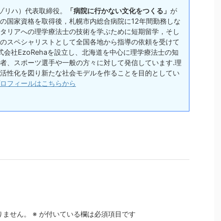
(エゾリハ）代表取締役。
「病院に行かない文化をつくる」
が
の国家資格を取得後，札幌市内総合病院に12年間勤務しな
タリアへの理学療法士の技術を学ぶために短期留学，そし
のスペシャリストとして全国各地から指導の依頼を受けて
式会社EzoRehaを設立し、北海道を中心に理学療法士の知
者、スポーツ選手や一般の方々に対して発信しています.理
活性化を図り新たな社会モデルを作ることを目的としてい
ロフィールはこちらから
りません。
※
が付いている欄は必須項目です