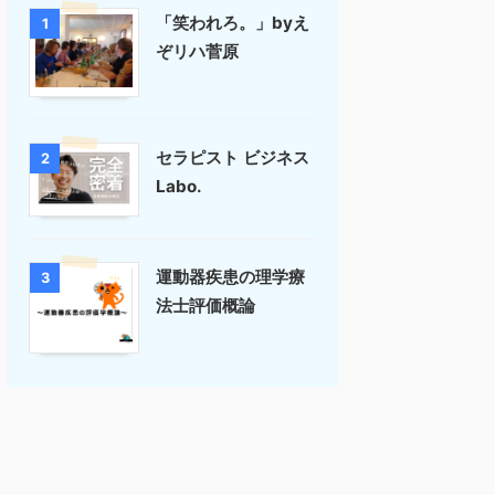
「笑われろ。」byえ
1
ぞリハ菅原
セラピスト ビジネス
2
Labo.
運動器疾患の理学療
3
法士評価概論