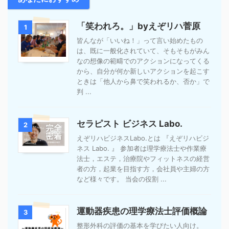
「笑われろ。」byえぞリハ菅原
1
皆んなが「いいね！」って言い始めたもの
は、既に一般化されていて、そもそもがみん
なの想像の範疇でのアクションになってくる
から、自分が何か新しいアクションを起こす
ときは「他人から鼻で笑われるか、否か」で
判 ...
セラピスト ビジネス Labo.
2
えぞリハビジネスLabo.とは 『えぞリハビジ
ネス Labo. 』 参加者は理学療法士や作業療
法士，エステ，治療院やフィットネスの経営
者の方，起業を目指す方，会社員や主婦の方
など様々です。 当会の役割 ...
運動器疾患の理学療法士評価概論
3
整形外科の評価の基本を学びたい人向け。