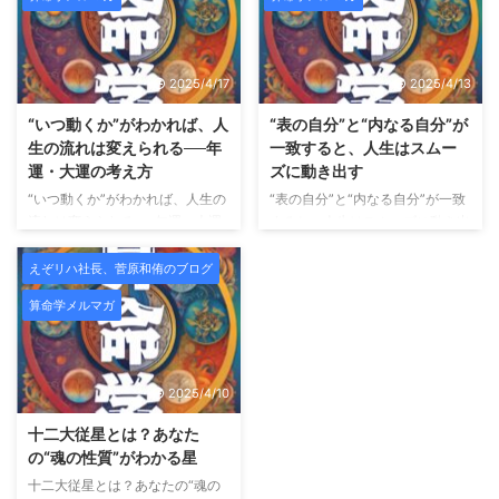
は無意識のうちに「自分は正し
収集のため、期間限定のモニター
い」「自分はうまくやっている」
様を募集いたします。 HAYIMは
と思い始めます。 そして不思議
「一時的な変化ではなく、肌その
なことに、一番大切だったはずの
ものを変えていくこと」をコンセ
2025/4/17
2025/4/13
声が、聞こえなくなっていく。
プトにした、結果重視のビューテ
師匠の言葉。昔お世話になった人
ィーサロンです。 HAYIMビュー
“いつ動くか”がわかれば、人
“表の自分”と“内なる自分”が
の助言。厳しくも愛のあるフィー
ティサロンとは？ HAYIMビュー
生の流れは変えられる──年
一致すると、人生はスムー
ドバック。 それらが「うるさい
ティサロンは、理学療法士として
運・大運の考え方
ズに動き出す
もの」「古い価値観」「今の自分
身体構造を熟知した代表が監修
“いつ動くか”がわかれば、人生の
“表の自分”と“内なる自分”が一致
には合わないもの」に見え始め
し、CURAIMという韓国美容と医
流れは変えられる──年運・大運
すると、人生はスムーズに動き出
る。 でも――それは、成長では
療的視点を融合させたフェイシャ
の考え方 こんにちは、未来占略
す こんにちは、未来占略コンサ
なくズレの始まりであることがと
ルケアを提供しています。
肌
コンサルの菅原です。 これまで
ルの菅原です。 これまで「宿
ても多 ...
えぞリハ社長、菅原和侑のブログ
...
のメルマガでは、 「自分の宿
命」「宮の配置」「魂の星（十二
算命学メルマガ
命」や「星の組み合わせ」を通し
大従星）」についてお話してきま
て、 “どんな自分か”を知る方法を
したが、 今回は算命学の中でも
お届けしてきました。 今回はそ
特に実用性の高い組み合わせ──
こから一歩踏み込み、「いつ動く
「十大主星 × 十二大従星のかけ
2025/4/10
か？」という、 人生のタイミン
算」についてご紹介します。 外
グの読み方＝運勢のリズムについ
に見える自分 × 内に秘めた自分
十二大従星とは？あなた
てご紹介します。 運勢には“波”が
算命学では、 十大主星：あなた
の“魂の性質”がわかる星
ある 算命学では、運の流れを大
の行動パターン・外に出るエネル
十二大従星とは？あなたの“魂の
きく2つに分けて見ます。 年運
ギー 十二大従星：あなたの内側