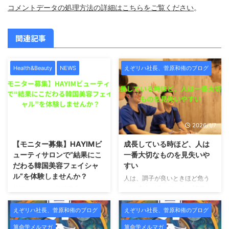
コメントデータの処理方法の詳細はこちらをご覧ください
。
関連記事
Health&Beauty
NEWS
えぞリハ社長、菅原和侑のブログ
2026/1/7
2026/1/7
【モニター募集】HAYIMビ
成長している時ほど、人は
ューティサロンで“結果にこ
一番大切なものを見失いや
だわる韓国美容フェイシャ
すい
ル”を体験しませんか？
人は、調子が良いときほど危う
い。 売上が伸びている。評価さ
札幌で本格的な韓国美容フェイシ
れている。影響力が出てきた。周
ャルを受けたい方へ。この度、
囲から「すごいですね」と言われ
HAYIMビューティサロンでは、
えぞリハ社長、菅原和侑のブログ
えぞリハ社長、菅原和侑のブログ
るようになる。 こういう時、人
新メニュー導入および施術データ
算命学メルマガ
算命学メルマガ