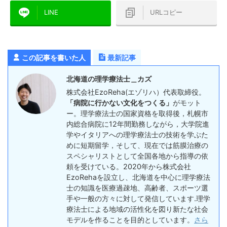
LINE
URLコピー
この記事を書いた人
最新記事
北海道の理学療法士＿カズ
株式会社EzoReha(エゾリハ）代表取締役。
「病院に行かない文化をつくる」
がモット
ー。理学療法士の国家資格を取得後，札幌市
内総合病院に12年間勤務しながら，大学院進
学やイタリアへの理学療法士の技術を学ぶた
めに短期留学，そして、現在では筋膜治療の
スペシャリストとして全国各地から指導の依
頼を受けている。2020年から株式会社
EzoRehaを設立し、北海道を中心に理学療法
士の知識を医療過疎地、高齢者、スポーツ選
手や一般の方々に対して発信しています.理学
療法士による地域の活性化を図り新たな社会
モデルを作ることを目的としています。
さら