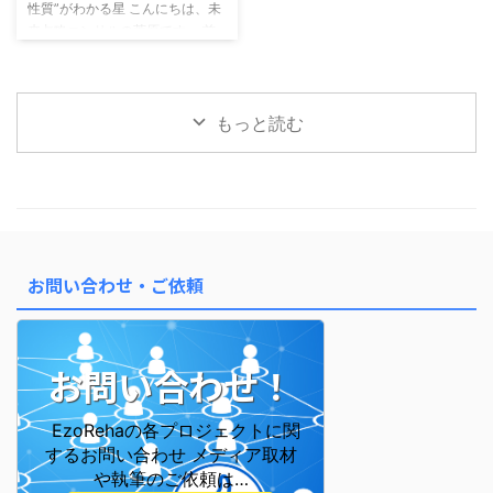
性質”がわかる星 こんにちは、未
（ねんうん）： 1年ごとのテー
の性質・魂のテーマ この2つを
来占略コンサルの菅原です。 前
マ・雰囲気 大運（たいうん）：
「かけ算」で読むことで、 自分
回のメルマガでは「星の位置＝
約10年ごとの流れ・ ...
の行動と感情の“ズレ ...
宮」によって、 人生のテーマや
行動パターンが変わるというお話
をしました。 今回はさらに深
もっと読む
く、「あなたの魂の性質」を表す
「十二大従星（じゅうにだいじゅ
うせい）」についてご紹介しま
す。 十二大従星は、魂の成長段
階を表す星 算命学では、魂がこ
の世に生まれてくる前後の成長プ
ロセスを 12のステージに分けて
お問い合わせ・ご依頼
表しています。 これが「十二大
従星」です。 この星を知ると、
なぜ自分はこう感じやすいのか ...
お問い合わせ！
EzoRehaの各プロジェクトに関
するお問い合わせ メディア取材
や執筆のご依頼は…