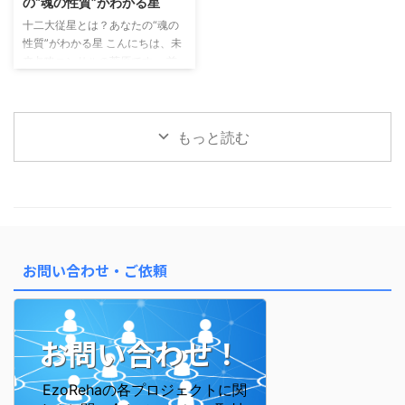
の“魂の性質”がわかる星
ある 算命学では、運の流れを大
の行動パターン・外に出るエネル
十二大従星とは？あなたの“魂の
きく2つに分けて見ます。 年運
ギー 十二大従星：あなたの内側
性質”がわかる星 こんにちは、未
（ねんうん）： 1年ごとのテー
の性質・魂のテーマ この2つを
来占略コンサルの菅原です。 前
マ・雰囲気 大運（たいうん）：
「かけ算」で読むことで、 自分
回のメルマガでは「星の位置＝
約10年ごとの流れ・ ...
の行動と感情の“ズレ ...
宮」によって、 人生のテーマや
行動パターンが変わるというお話
をしました。 今回はさらに深
もっと読む
く、「あなたの魂の性質」を表す
「十二大従星（じゅうにだいじゅ
うせい）」についてご紹介しま
す。 十二大従星は、魂の成長段
階を表す星 算命学では、魂がこ
の世に生まれてくる前後の成長プ
ロセスを 12のステージに分けて
お問い合わせ・ご依頼
表しています。 これが「十二大
従星」です。 この星を知ると、
なぜ自分はこう感じやすいのか ...
お問い合わせ！
EzoRehaの各プロジェクトに関