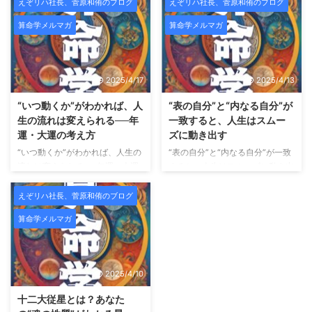
囲から「すごいですね」と言われ
HAYIMビューティサロンでは、
えぞリハ社長、菅原和侑のブログ
えぞリハ社長、菅原和侑のブログ
るようになる。 こういう時、人
新メニュー導入および施術データ
算命学メルマガ
算命学メルマガ
は無意識のうちに「自分は正し
収集のため、期間限定のモニター
い」「自分はうまくやっている」
様を募集いたします。 HAYIMは
と思い始めます。 そして不思議
「一時的な変化ではなく、肌その
なことに、一番大切だったはずの
ものを変えていくこと」をコンセ
2025/4/17
2025/4/13
声が、聞こえなくなっていく。
プトにした、結果重視のビューテ
師匠の言葉。昔お世話になった人
ィーサロンです。 HAYIMビュー
“いつ動くか”がわかれば、人
“表の自分”と“内なる自分”が
の助言。厳しくも愛のあるフィー
ティサロンとは？ HAYIMビュー
生の流れは変えられる──年
一致すると、人生はスムー
ドバック。 それらが「うるさい
ティサロンは、理学療法士として
運・大運の考え方
ズに動き出す
もの」「古い価値観」「今の自分
身体構造を熟知した代表が監修
“いつ動くか”がわかれば、人生の
“表の自分”と“内なる自分”が一致
には合わないもの」に見え始め
し、CURAIMという韓国美容と医
流れは変えられる──年運・大運
すると、人生はスムーズに動き出
る。 でも――それは、成長では
療的視点を融合させたフェイシャ
の考え方 こんにちは、未来占略
す こんにちは、未来占略コンサ
なくズレの始まりであることがと
ルケアを提供しています。
肌
コンサルの菅原です。 これまで
ルの菅原です。 これまで「宿
ても多 ...
えぞリハ社長、菅原和侑のブログ
...
のメルマガでは、 「自分の宿
命」「宮の配置」「魂の星（十二
算命学メルマガ
命」や「星の組み合わせ」を通し
大従星）」についてお話してきま
て、 “どんな自分か”を知る方法を
したが、 今回は算命学の中でも
お届けしてきました。 今回はそ
特に実用性の高い組み合わせ──
こから一歩踏み込み、「いつ動く
「十大主星 × 十二大従星のかけ
2025/4/10
か？」という、 人生のタイミン
算」についてご紹介します。 外
グの読み方＝運勢のリズムについ
に見える自分 × 内に秘めた自分
十二大従星とは？あなた
てご紹介します。 運勢には“波”が
算命学では、 十大主星：あなた