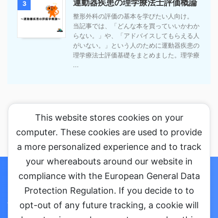
運動器疾患の理学療法士評価概論
3
整形外科の評価の基本を学びたい人向け。
当記事では、「どんな本を買っていいかわか
らない。」や、「アドバイスしてもらえる人
がいない。」という人のために運動器疾患の
理学療法士評価基礎をまとめました。理学療
...
This website stores cookies on your
computer. These cookies are used to provide
a more personalized experience and to track
your whereabouts around our website in
ホーム
セミナーに参加する
コラム
お問い合わせ・ご依頼
compliance with the European General Data
Protection Regulation. If you decide to to
プライバシーポリシー
会社概要
opt-out of any future tracking, a cookie will