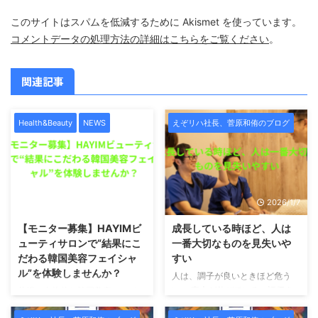
このサイトはスパムを低減するために Akismet を使っています。
コメントデータの処理方法の詳細はこちらをご覧ください
。
関連記事
Health&Beauty
NEWS
えぞリハ社長、菅原和侑のブログ
2026/1/7
2026/1/7
【モニター募集】HAYIMビ
成長している時ほど、人は
ューティサロンで“結果にこ
一番大切なものを見失いや
だわる韓国美容フェイシャ
すい
ル”を体験しませんか？
人は、調子が良いときほど危う
い。 売上が伸びている。評価さ
札幌で本格的な韓国美容フェイシ
れている。影響力が出てきた。周
ャルを受けたい方へ。この度、