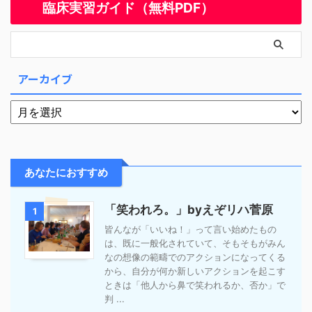
臨床実習ガイド（無料PDF）
アーカイブ
あなたにおすすめ
「笑われろ。」byえぞリハ菅原
1
皆んなが「いいね！」って言い始めたもの
は、既に一般化されていて、そもそもがみん
なの想像の範疇でのアクションになってくる
から、自分が何か新しいアクションを起こす
ときは「他人から鼻で笑われるか、否か」で
判 ...