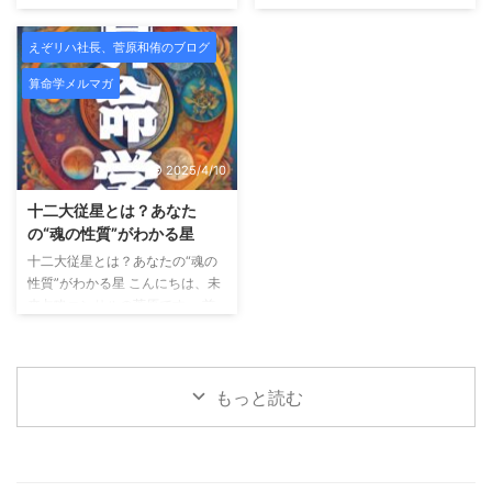
流れは変えられる──年運・大運
すると、人生はスムーズに動き出
る。 でも――それは、成長では
療的視点を融合させたフェイシャ
の考え方 こんにちは、未来占略
す こんにちは、未来占略コンサ
なくズレの始まりであることがと
ルケアを提供しています。
肌
コンサルの菅原です。 これまで
ルの菅原です。 これまで「宿
ても多 ...
えぞリハ社長、菅原和侑のブログ
...
のメルマガでは、 「自分の宿
命」「宮の配置」「魂の星（十二
算命学メルマガ
命」や「星の組み合わせ」を通し
大従星）」についてお話してきま
て、 “どんな自分か”を知る方法を
したが、 今回は算命学の中でも
お届けしてきました。 今回はそ
特に実用性の高い組み合わせ──
こから一歩踏み込み、「いつ動く
「十大主星 × 十二大従星のかけ
2025/4/10
か？」という、 人生のタイミン
算」についてご紹介します。 外
グの読み方＝運勢のリズムについ
に見える自分 × 内に秘めた自分
十二大従星とは？あなた
てご紹介します。 運勢には“波”が
算命学では、 十大主星：あなた
の“魂の性質”がわかる星
ある 算命学では、運の流れを大
の行動パターン・外に出るエネル
十二大従星とは？あなたの“魂の
きく2つに分けて見ます。 年運
ギー 十二大従星：あなたの内側
性質”がわかる星 こんにちは、未
（ねんうん）： 1年ごとのテー
の性質・魂のテーマ この2つを
来占略コンサルの菅原です。 前
マ・雰囲気 大運（たいうん）：
「かけ算」で読むことで、 自分
回のメルマガでは「星の位置＝
約10年ごとの流れ・ ...
の行動と感情の“ズレ ...
宮」によって、 人生のテーマや
行動パターンが変わるというお話
をしました。 今回はさらに深
もっと読む
く、「あなたの魂の性質」を表す
「十二大従星（じゅうにだいじゅ
うせい）」についてご紹介しま
す。 十二大従星は、魂の成長段