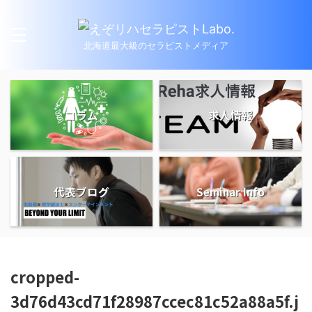
北海道最大級のセラピストメディア
コラム
求人情報
代表ブログ
Seminar Info
cropped-
3d76d43cd71f28987ccec81c52a88a5f.j