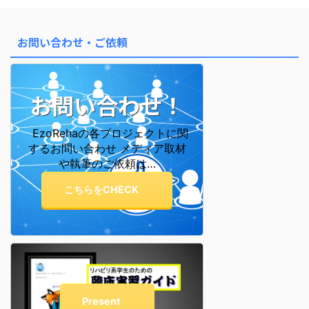
階を表す星 算命学では、魂がこ
の世に生まれてくる前後の成長プ
ロセスを 12のステージに分けて
お問い合わせ・ご依頼
表しています。 これが「十二大
従星」です。 この星を知ると、
なぜ自分はこう感じやすいのか ...
お問い合わせ！
EzoRehaの各プロジェクトに関
するお問い合わせ メディア取材
や執筆のご依頼は…
こちらをCHECK
Present