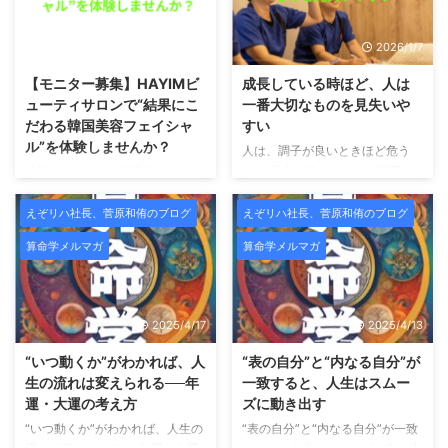
2026/1/7
2026/1/7
【モニター募集】HAYIMビ
成長している時ほど、人は
ューティサロンで“結果にこ
一番大切なものを見失いや
だわる韓国美容フェイシャ
すい
ル”を体験しませんか？
人は、調子が良いときほど危う
い。 売上が伸びている。評価さ
札幌で本格的な韓国美容フェイシ
れている。影響力が出てきた。周
ャルを受けたい方へ。この度、
囲から「すごいですね」と言われ
HAYIMビューティサロンでは、
えぞリハ社長、菅原和侑のブログ
えぞリハ社長、菅原和侑のブログ
るようになる。 こういう時、人
新メニュー導入および施術データ
算命学メルマガ
算命学メルマガ
は無意識のうちに「自分は正し
収集のため、期間限定のモニター
い」「自分はうまくやっている」
様を募集いたします。 HAYIMは
と思い始めます。 そして不思議
「一時的な変化ではなく、肌その
なことに、一番大切だったはずの
ものを変えていくこと」をコンセ
2025/4/17
2025/4/13
声が、聞こえなくなっていく。
プトにした、結果重視のビューテ
師匠の言葉。昔お世話になった人
ィーサロンです。 HAYIMビュー
“いつ動くか”がわかれば、人
“表の自分”と“内なる自分”が
の助言。厳しくも愛のあるフィー
ティサロンとは？ HAYIMビュー
生の流れは変えられる──年
一致すると、人生はスムー
ドバック。 それらが「うるさい
ティサロンは、理学療法士として
運・大運の考え方
ズに動き出す
もの」「古い価値観」「今の自分
身体構造を熟知した代表が監修
“いつ動くか”がわかれば、人生の
“表の自分”と“内なる自分”が一致
には合わないもの」に見え始め
し、CURAIMという韓国美容と医