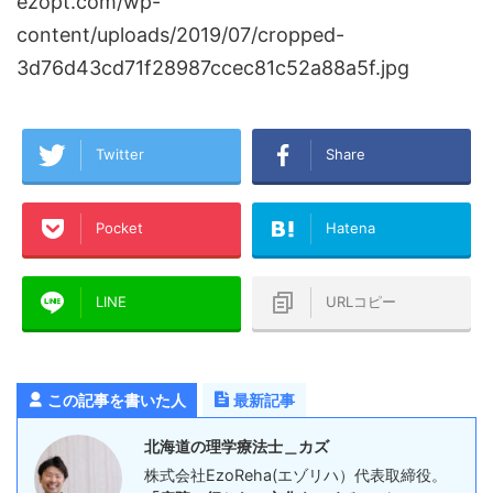
ezopt.com/wp-
content/uploads/2019/07/cropped-
3d76d43cd71f28987ccec81c52a88a5f.jpg
Twitter
Share
Pocket
Hatena
LINE
URLコピー
この記事を書いた人
最新記事
北海道の理学療法士＿カズ
株式会社EzoReha(エゾリハ）代表取締役。