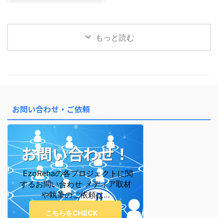
回のメルマガでは「星の位置＝
約10年ごとの流れ・ ...
の行動と感情の“ズレ ...
宮」によって、 人生のテーマや
行動パターンが変わるというお話
をしました。 今回はさらに深
もっと読む
く、「あなたの魂の性質」を表す
「十二大従星（じゅうにだいじゅ
うせい）」についてご紹介しま
す。 十二大従星は、魂の成長段
階を表す星 算命学では、魂がこ
の世に生まれてくる前後の成長プ
ロセスを 12のステージに分けて
お問い合わせ・ご依頼
表しています。 これが「十二大
従星」です。 この星を知ると、
なぜ自分はこう感じやすいのか ...
お問い合わせ！
EzoRehaの各プロジェクトに関
するお問い合わせ メディア取材
や執筆のご依頼は…
こちらをCHECK