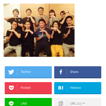
Twitter
Share
Pocket
Hatena
LINE
URLコピー