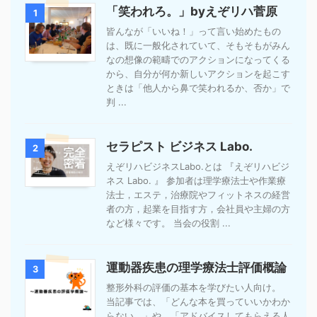
「笑われろ。」byえぞリハ菅原
1
皆んなが「いいね！」って言い始めたもの
は、既に一般化されていて、そもそもがみん
なの想像の範疇でのアクションになってくる
から、自分が何か新しいアクションを起こす
ときは「他人から鼻で笑われるか、否か」で
判 ...
セラピスト ビジネス Labo.
2
えぞリハビジネスLabo.とは 『えぞリハビジ
ネス Labo. 』 参加者は理学療法士や作業療
法士，エステ，治療院やフィットネスの経営
者の方，起業を目指す方，会社員や主婦の方
など様々です。 当会の役割 ...
運動器疾患の理学療法士評価概論
3
整形外科の評価の基本を学びたい人向け。
当記事では、「どんな本を買っていいかわか
らない。」や、「アドバイスしてもらえる人