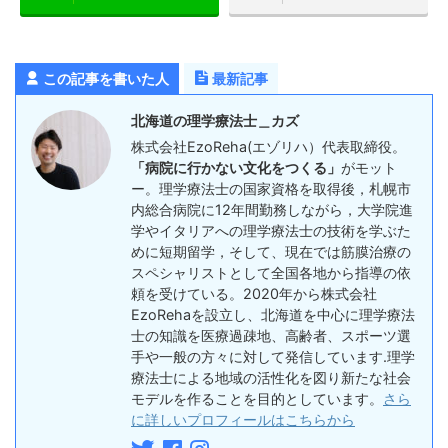
この記事を書いた人
最新記事
北海道の理学療法士＿カズ
株式会社EzoReha(エゾリハ）代表取締役。
「病院に行かない文化をつくる」
がモット
ー。理学療法士の国家資格を取得後，札幌市
内総合病院に12年間勤務しながら，大学院進
学やイタリアへの理学療法士の技術を学ぶた
めに短期留学，そして、現在では筋膜治療の
スペシャリストとして全国各地から指導の依
頼を受けている。2020年から株式会社
EzoRehaを設立し、北海道を中心に理学療法
士の知識を医療過疎地、高齢者、スポーツ選
手や一般の方々に対して発信しています.理学
療法士による地域の活性化を図り新たな社会
モデルを作ることを目的としています。
さら
に詳しいプロフィールはこちらから