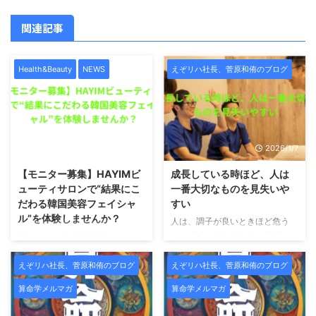
関連記事
Health&Beauty
NEWS
えぞリハ社長、菅原和侑のブログ
2026/1/7
2026/1/7
【モニター募集】HAYIMビ
成長している時ほど、人は
ューティサロンで“結果にこ
一番大切なものを見失いや
だわる韓国美容フェイシャ
すい
ル”を体験しませんか？
人は、調子が良いときほど危う
い。 売上が伸びている。評価さ
札幌で本格的な韓国美容フェイシ
れている。影響力が出てきた。周
ャルを受けたい方へ。この度、
囲から「すごいですね」と言われ
HAYIMビューティサロンでは、
えぞリハ社長、菅原和侑のブログ
えぞリハ社長、菅原和侑のブログ
るようになる。 こういう時、人
新メニュー導入および施術データ
算命学メルマガ
算命学メルマガ
は無意識のうちに「自分は正し
収集のため、期間限定のモニター
い」「自分はうまくやっている」
様を募集いたします。 HAYIMは