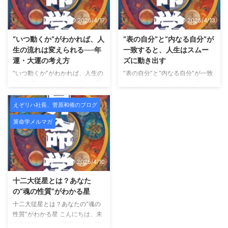
と思い始めます。 そして不思議
「一時的な変化ではなく、肌その
なことに、一番大切だったはずの
ものを変えていくこと」をコンセ
2025/4/17
2025/4/13
声が、聞こえなくなっていく。
プトにした、結果重視のビューテ
師匠の言葉。昔お世話になった人
ィーサロンです。 HAYIMビュー
“いつ動くか”がわかれば、人
“表の自分”と“内なる自分”が
の助言。厳しくも愛のあるフィー
ティサロンとは？ HAYIMビュー
生の流れは変えられる──年
一致すると、人生はスムー
ドバック。 それらが「うるさい
ティサロンは、理学療法士として
運・大運の考え方
ズに動き出す
もの」「古い価値観」「今の自分
身体構造を熟知した代表が監修
“いつ動くか”がわかれば、人生の
“表の自分”と“内なる自分”が一致
には合わないもの」に見え始め
し、CURAIMという韓国美容と医
流れは変えられる──年運・大運
すると、人生はスムーズに動き出
る。 でも――それは、成長では
療的視点を融合させたフェイシャ
の考え方 こんにちは、未来占略
す こんにちは、未来占略コンサ
なくズレの始まりであることがと
ルケアを提供しています。
肌
コンサルの菅原です。 これまで
ルの菅原です。 これまで「宿
ても多 ...
えぞリハ社長、菅原和侑のブログ
...
のメルマガでは、 「自分の宿
命」「宮の配置」「魂の星（十二
算命学メルマガ
命」や「星の組み合わせ」を通し
大従星）」についてお話してきま
て、 “どんな自分か”を知る方法を
したが、 今回は算命学の中でも
お届けしてきました。 今回はそ
特に実用性の高い組み合わせ──
こから一歩踏み込み、「いつ動く
「十大主星 × 十二大従星のかけ
2025/4/10
か？」という、 人生のタイミン
算」についてご紹介します。 外
グの読み方＝運勢のリズムについ
に見える自分 × 内に秘めた自分
十二大従星とは？あなた
てご紹介します。 運勢には“波”が
算命学では、 十大主星：あなた
の“魂の性質”がわかる星
ある 算命学では、運の流れを大
の行動パターン・外に出るエネル
十二大従星とは？あなたの“魂の
きく2つに分けて見ます。 年運
ギー 十二大従星：あなたの内側
性質”がわかる星 こんにちは、未
（ねんうん）： 1年ごとのテー
の性質・魂のテーマ この2つを
来占略コンサルの菅原です。 前
マ・雰囲気 大運（たいうん）：
「かけ算」で読むことで、 自分