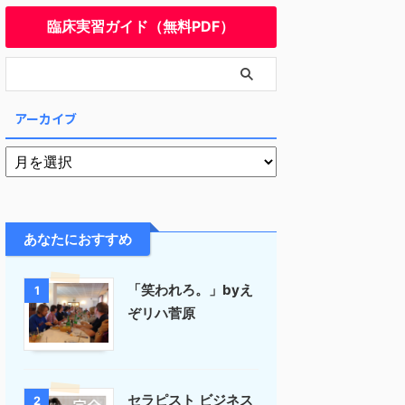
臨床実習ガイド（無料PDF）
アーカイブ
あなたにおすすめ
「笑われろ。」byえ
1
ぞリハ菅原
セラピスト ビジネス
2