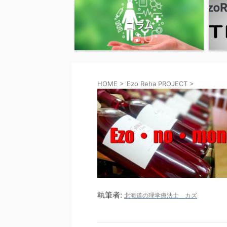
コラム
HOME
>
Ezo Reha PROJECT
>
執筆者:
北海道の理学療法士＿カズ