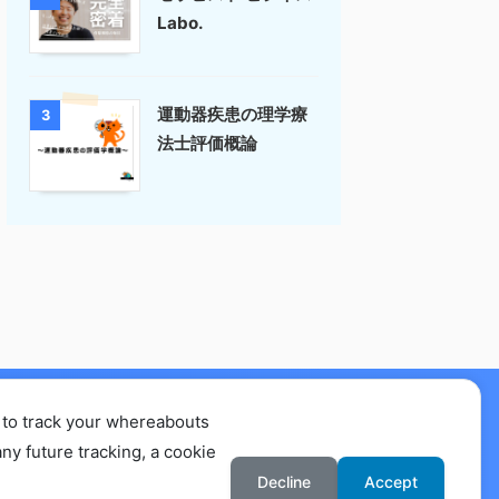
Labo.
運動器疾患の理学療
3
法士評価概論
 to track your whereabouts
要
ny future tracking, a cookie
Decline
Accept